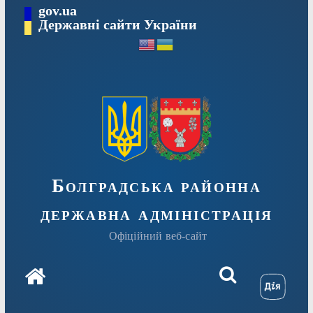
Перейти
gov.ua
Державні сайти України
до
вмісту
Болградська районна
державна адміністрація
Офіційний веб-сайт