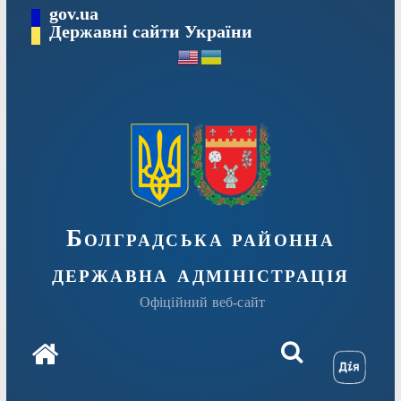
Перейти
gov.ua
Державні сайти України
до
вмісту
Болградська районна
державна адміністрація
Офіційний веб-сайт