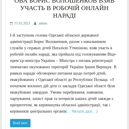
ОВА БОРИС ВОЛОШЕНКОВ ВЗЯВ
УЧАСТЬ В РОБОЧІЙ ОНЛАЙН
НАРАДІ
31.03.2023
admin
І-й заступник голови Одеської обласної державної
адміністрації Борис Волошенков, разом з начальником
служби у справах дітей Наталією Утюпіною, взяв участь в
робочій онлайн нараді, яка пройшла під головуванням Віце-
прем’єр-міністра України – Міністра з питань реінтеграції
тимчасово окупованих територій України Ірини Верещук. В
рамках наради обговорено питання щодо потреб дітей,
евакуйованих з Одеської області до Республіки Польща. «З
початком воєнних дій діти із закладів Одеської області були
евакуйовані закордон. Умови перебування, навчання,
харчування, захист прав та інтересів наших дітей завжди є
пріоритетом, як керівництва обласної адміністрації, так і
керівників центральних органів
[…Читати далі…]
Read more