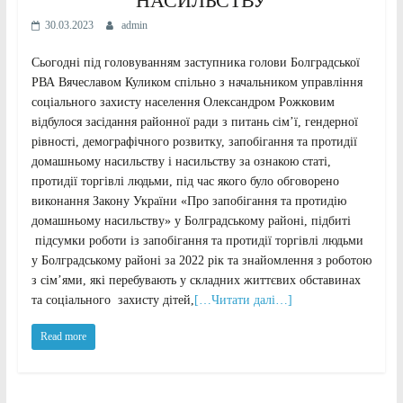
НАСИЛЬСТВУ
30.03.2023
admin
Сьогодні під головуванням заступника голови Болградської
РВА Вячеславом Куликом спільно з начальником управління
соціального захисту населення Олександром Рожковим
відбулося засідання районної ради з питань сім’ї, гендерної
рівності, демографічного розвитку, запобігання та протидії
домашньому насильству і насильству за ознакою статі,
протидії торгівлі людьми, під час якого було обговорено
виконання Закону України «Про запобігання та протидію
домашньому насильству» у Болградському районі, підбиті
підсумки роботи із запобігання та протидії торгівлі людьми
у Болградському районі за 2022 рік та знайомлення з роботою
з сім’ями, які перебувають у складних життєвих обставинах
та соціального захисту дітей,
[…Читати далі…]
Read more