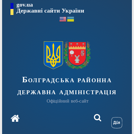
Перейти
gov.ua
Державні сайти України
до
вмісту
Болградська районна
державна адміністрація
Офіційний веб-сайт