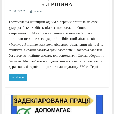
КИЇВЩИНА
30.03.2023
admin
Гостомель на Київщині одним з перших прийняв на себе
удар російських військ під час повномасштабного
вторгнення. З 24 лютого тут точились запеклі бої, які
знищили не лише легендарний найбільший літак в світі
«Мрія», а й понівечили долі місцевих. Звільнення півночі та
стійкість України загалом були забезпечені зокрема завдяки
багатьом звичайним людям, які допомагали Силам оборони і
безпеки. Ми памʼятаємо подвиг кожного міста та сіла нашої
держави, які героїчно протистояли окупанту. #МістаГерої
Read more