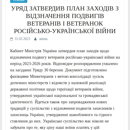
Новини
УРЯД ЗАТВЕРДИВ ПЛАН ЗАХОДІВ З
ВІДЗНАЧЕННЯ ПОДВИГІВ
ВЕТЕРАНІВ І ВЕТЕРАНОК
РОСІЙСЬКО-УКРАЇНСЬКОЇ ВІЙНИ
31.03.2023
admin
Кабінет Міністрів України затвердив план заходів щодо
відзначення подвигу ветеранів російсько-української війни на
період 2023-2026 років. Відповідне розпорядження ухвалено
на засіданні Уряду 30 березня. Документ підготовлено
фахівцями Мінветеранів з метою консолідації зусиль
дотичних міністерств і відомств у належній реалізації
державної політики щодо героїзації ветеранів війни,
утвердженні української національної та громадянської
ідентичності. Йдеться також про запровадження нових
традицій у суспільстві з відзначення подвигів захисників і
захисниць України, утвердженні шанобливого та гідного
ставлення до них. Українське суспільство має ніколи не
забувати про те, яку ціну наші воїни платять у цій