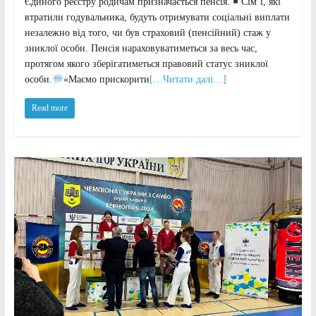
Єдиного реєстру родичам призначається пенсія.
Сім’ї, які
втратили годувальника, будуть отримувати соціальні виплати
незалежно від того, чи був страховий (пенсійний) стаж у
зниклої особи. Пенсія нараховуватиметься за весь час,
протягом якого зберігатиметься правовий статус зниклої
особи.
«Маємо прискорити
[…Читати далі…]
Read more