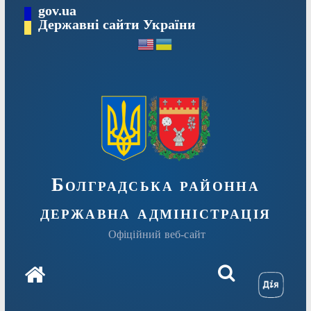
Перейти
gov.ua
Державні сайти України
до
вмісту
Болградська районна
державна адміністрація
Офіційний веб-сайт