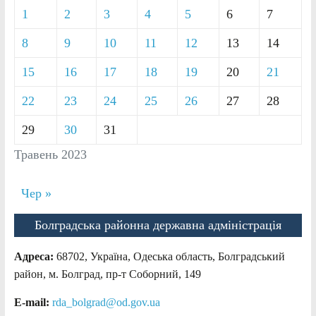
1
2
3
4
5
6
7
8
9
10
11
12
13
14
15
16
17
18
19
20
21
22
23
24
25
26
27
28
29
30
31
Травень 2023
Чер »
Болградська районна державна адміністрація
Адреса:
68702, Україна, Одеська область, Болградський
район, м. Болград, пр-т Соборний, 149
E-mail:
rda_bolgrad@od.gov.ua