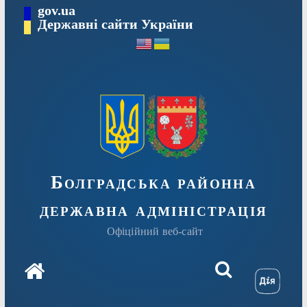
Перейти
gov.ua
Державні сайти України
до
вмісту
Болградська районна
державна адміністрація
Офіційний веб-сайт