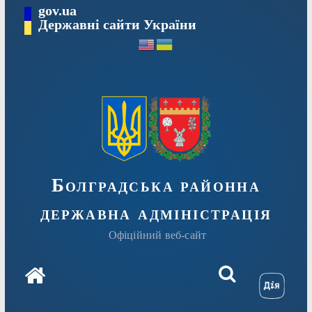
Перейти
gov.ua
Державні сайти України
до
вмісту
Болградська районна
державна адміністрація
Офіційний веб-сайт