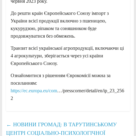
червня 2023 року.
До решти країн Європейського Союзу
імпорт з
України всієї продукції включно з пшеницею,
кукурудзою, ріпаком та соняшником буде
продовжуватися без обмежень.
Транзит всієї української агропродукції, включаючи ці
4 агрокультури, зберігається через усі країни
Європейського Союзу.
Ознайомитися з рішенням Єврокомісії можна за
посиланням:
https://ec.europa.eu/com
…/presscorner/detail/en/ip_23_256
2
←
НОВИНИ ГРОМАД: В ТАРУТИНСЬКОМУ
ЦЕНТРІ СОЦІАЛЬНО-ПСИХОЛОГІЧНОЇ