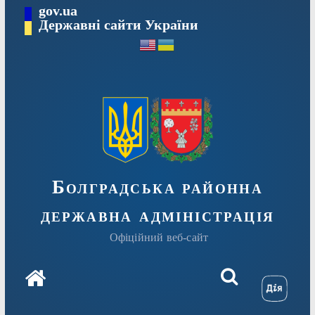
Перейти
gov.ua
Державні сайти України
до
вмісту
Болградська районна
державна адміністрація
Офіційний веб-сайт