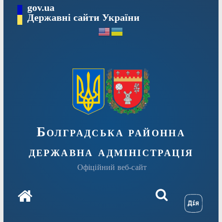
Перейти
gov.ua
Державні сайти України
до
вмісту
Болградська районна
державна адміністрація
Офіційний веб-сайт