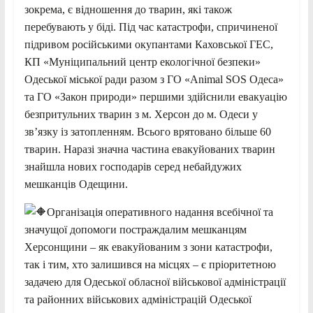
зокрема, є відношення до тварин, які також
перебувають у біді. Під час катастрофи, спричиненої
підривом російськими окупантами Каховської ГЕС,
КП «Муніципальний центр екологічної безпеки»
Одеської міської ради разом з ГО «Animal SOS Одеса»
та ГО «Закон природи» першими здійснили евакуацію
безпритульних тварин з м. Херсон до м. Одеси у
зв’язку із затопленням. Всього врятовано більше 60
тварин. Наразі значна частина евакуйованих тварин
знайшла нових господарів серед небайдужих
мешканців Одещини.
Організація оперативного надання всебічної та
значущої допомоги постраждалим мешканцям
Херсонщини – як евакуйованим з зони катастрофи,
так і тим, хто залишився на місцях – є пріоритетною
задачею для Одеської обласної військової адміністрації
та районних військових адміністрацій Одеської