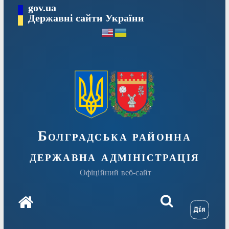
Перейти
gov.ua
Державні сайти України
до
вмісту
Болградська районна
державна адміністрація
Офіційний веб-сайт