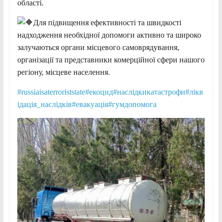
області.
Для підвищення ефективності та швидкості
надходження необхідної допомоги активно та широко
залучаються органи місцевого самоврядування,
організації та представники комерційної сфери нашого
регіону, місцеве населення.
#russiaisaterroriststate
#екоцид
#наслідкикатастрофи
#лікв
ідація_наслідків
#евакуація
#гумдопомога