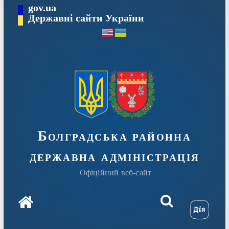
Перейти
gov.ua
Державні сайти України
до
вмісту
Болградська районна
державна адміністрація
Офіційний веб-сайт