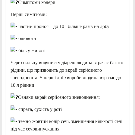
Симптоми холери
Перші симптоми:
частий пронос – до 10 і більше разів на добу
блювота
біль у животі
Через сильну водянисту діарею людина втрачає багато
рідини, що призводить до вкрай серйозного
зневоднення. У перші дні хвороби людина втрачає до
10 л рідини.
Ознаки вкрай серйозного зневоднення:
спрага, сухість у роті
темно-жовтий колір сечі, зменшення кількості сечі
під час сечовипускання