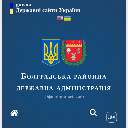
Перейти
gov.ua
Державні сайти України
до
вмісту
Болградська районна
державна адміністрація
Офіційний веб-сайт