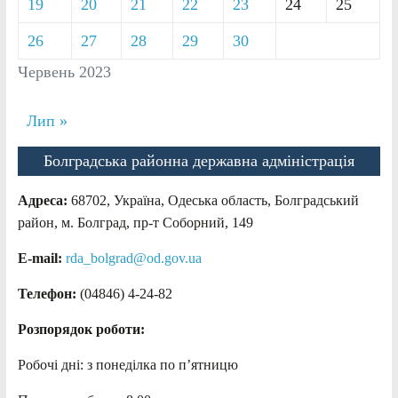
19
20
21
22
23
24
25
26
27
28
29
30
Червень 2023
Лип »
Болградська районна державна адміністрація
Адреса:
68702, Україна, Одеська область, Болградський
район, м. Болград, пр-т Соборний, 149
E-mail:
rda_bolgrad@od.gov.ua
Телефон:
(04846) 4-24-82
Розпорядок роботи:
Робочі дні: з понеділка по п’ятницю