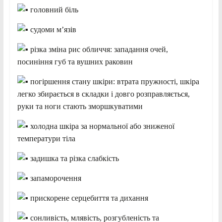
головний біль
судоми м’язів
різка зміна рис обличчя: западання очей,
посиніння губ та вушних раковин
погіршення стану шкіри: втрата пружності, шкіра
легко збирається в складки і довго розправляється,
руки та ноги стають зморшкуватими
холодна шкіра за нормальної або зниженої
температури тіла
задишка та різка слабкість
запаморочення
прискорене серцебиття та дихання
сонливість, млявість, розгубленість та