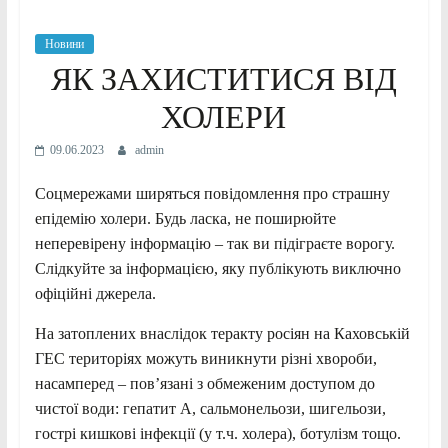
Новини
ЯК ЗАХИСТИТИСЯ ВІД
ХОЛЕРИ
09.06.2023
admin
Соцмережами ширяться повідомлення про страшну
епідемію холери. Будь ласка, не поширюйте
неперевірену інформацію – так ви підіграєте ворогу.
Слідкуйте за інформацією, яку публікують виключно
офіційні джерела.
На затоплених внаслідок теракту росіян на Каховській
ГЕС територіях можуть виникнути різні хвороби,
насамперед – пов’язані з обмеженим доступом до
чистої води: гепатит А, сальмонельози, шигельози,
гострі кишкові інфекції (у т.ч. холера), ботулізм
тощо.