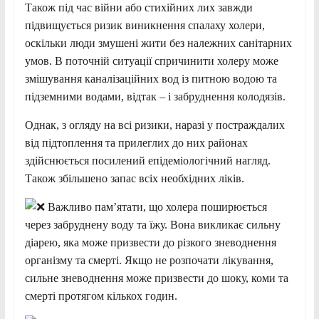
Також під час війни або стихійних лих завжди
підвищується ризик виникнення спалаху холери,
оскільки люди змушені жити без належних санітарних
умов. В поточній ситуації спричинити холеру може
змішування каналізаційних вод із питною водою та
підземними водами, відтак – і забруднення колодязів.
Однак, з огляду на всі ризики, наразі у постраждалих
від підтоплення та прилеглих до них районах
здійснюється посилений епідеміологічний нагляд.
Також збільшено запас всіх необхідних ліків.
Важливо пам’ятати, що холера поширюється
через забруднену воду та їжу. Вона викликає сильну
діарею, яка може призвести до різкого зневоднення
організму та смерті. Якщо не розпочати лікування,
сильне зневоднення може призвести до шоку, коми та
смерті протягом кількох годин.