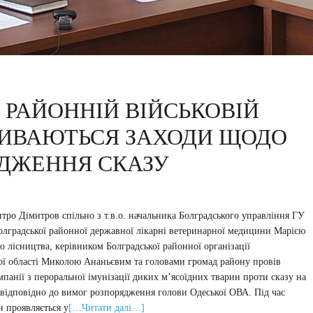
 РАЙОННІЙ ВІЙСЬКОВІЙ
ЖИВАЮТЬСЯ ЗАХОДИ ЩОДО
ДЖЕННЯ СКАЗУ
тро Дімитров спільно з т.в.о. начальника Болградського управління ГУ
градської районної державної лікарні ветеринарної медицини Марією
 лісництва, керівником Болградської районної організації
ої області Миколою Ананьєвим та головами громад району провів
панії з пероральної імунізації диких м’ясоїдних тварин проти сказу на
я відповідно до вимог розпорядження голови Одеської ОВА. Під час
н проявляється у
[…Читати далі…]