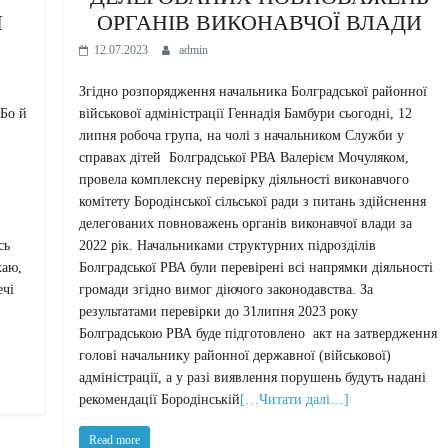
И
ОРГАНІВ ВИКОНАВЧОЇ ВЛАДИ
12.07.2023
admin
Згідно розпорядження начальника Болградської районної
 Бо й
військової адміністрації Геннадія Бамбури сьогодні, 12
липня робоча група, на чолі з начальником Служби у
справах дітей Болградської РВА Валерієм Мочуляком,
провела комплексну перевірку діяльності виконавчого
комітету Бородінської сільської ради з питань здійснення
делегованих повноважень органів виконавчої влади за
сь
2022 рік. Начальниками структурних підрозділів
хаю,
Болградської РВА були перевірені всі напрямки діяльності
ечі
громади згідно вимог діючого законодавства. За
результатами перевірки до 31липня 2023 року
Болградською РВА буде підготовлено акт на затвердження
голові начальнику районної державної (військової)
адміністрації, а у разі виявлення порушень будуть надані
рекомендації Бородінській
[…Читати далі…]
Read more