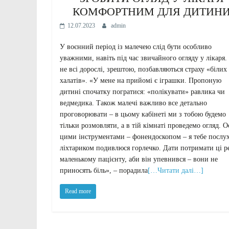
КОМФОРТНИМ ДЛЯ ДИТИН
12.07.2023
admin
У воєнний період із малечею слід бути особливо
уважними, навіть під час звичайного огляду у лікаря.
не всі дорослі, зрештою, позбавляються страху «білих
халатів». «У мене на прийомі є іграшки. Пропоную
дитині спочатку погратися: «полікувати» равлика чи
ведмедика. Також малечі важливо все детально
проговорювати – в цьому кабінеті ми з тобою будемо
тільки розмовляти, а в тій кімнаті проведемо огляд. О
цими інструментами – фонендоскопом – я тебе послу
ліхтариком подивлюся горлечко. Дати потримати ці р
маленькому пацієнту, аби він упевнився – вони не
приносять біль», – порадила
[…Читати далі…]
Read more