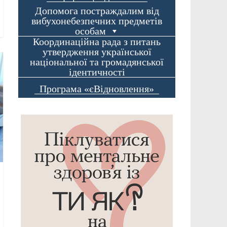
Допомога постраждалим від
вибухонебезпечних предметів
особам
Координаційна рада з питань
утвердження української
національної та громадянської
ідентичності
Програма «єВідновлення»