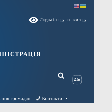
Людям із порушенням зору
ністрація
ення громадян
Контакти