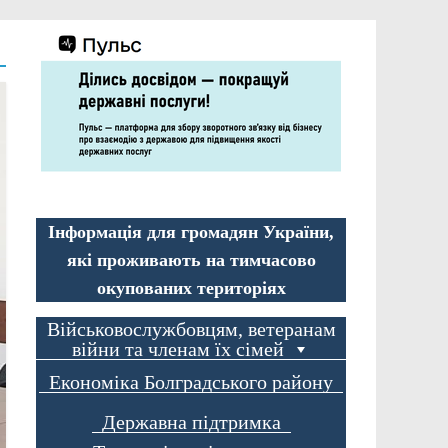
Інформація для громадян України,
які проживають на тимчасово
окупованих територіях
Військовослужбовцям, ветеранам
війни та членам їх сімей
Економіка Болградського району
Державна підтримка