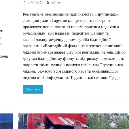
12.07.2023
admin
Комунальне некомерційне підприємство Тарутинської
селищної ради «Тарутинська центральна лікарня»
продовжує поповнюватися новим сучасним медичним
ри
обладнанням, аби надавати пацієнтам швидку та
а
кваліфіковану медичну допомогу. Від благодійної
ти
організації «Благодійний фонд інтелігентної організації»
лікарня отримала апарат штучної вентиляції легень. Щиро
 хоча
дякуємо благодійному фонду за підтримку та можливість
надавати якісні медичні послуги пацієнтам Тарутинської
лікарні. Бажаємо всім мирного неба та якнайшвидшої
перемоги! За інформацією Терутинської селищної ради
Read more