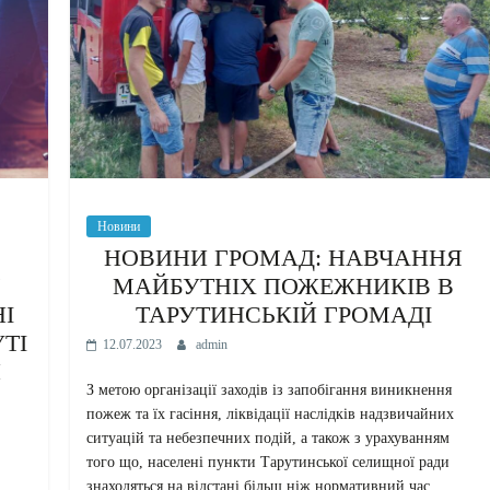
Новини
НОВИНИ ГРОМАД: НАВЧАННЯ
Я
МАЙБУТНІХ ПОЖЕЖНИКІВ В
І
ТАРУТИНСЬКІЙ ГРОМАДІ
ТІ
12.07.2023
admin
И
З метою організації заходів із запобігання виникнення
пожеж та їх гасіння, ліквідації наслідків надзвичайних
ситуацій та небезпечних подій, а також з урахуванням
того що, населені пункти Тарутинської селищної ради
знаходяться на відстані більш ніж нормативний час