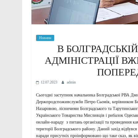
Новини
В БОЛГРАДСЬКІЙ
АДМІНІСТРАЦІЇ В
ПОПЕРЕ
12.07.2023
admin
Сьогодні заступник начальника Болградської РВА Дми
Держпродспоживслужби Петро Сьомік, керівником Бол
Назаровою, лісничими Болградського та Тарутинського
Українського Товариства Мисливців і рибалок Одеськ
онлайн-нараду з питань організації та проведення кам
території Болградського району. Даний захід відбувс
наради присутніх проінформовано що таке сказ, як ві