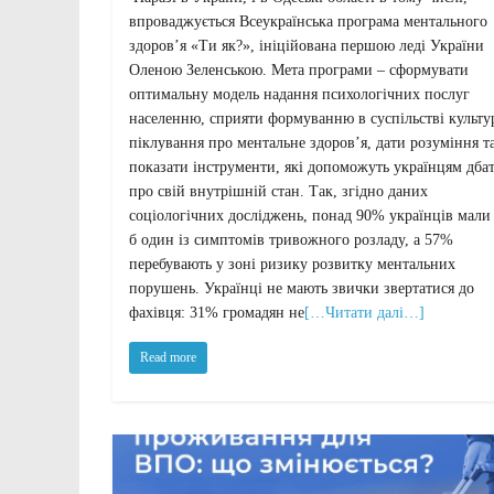
впроваджується Всеукраїнська програма ментального
здоров’я «Ти як?», ініційована першою леді України
Оленою Зеленською. Мета програми – сформувати
оптимальну модель надання психологічних послуг
населенню, сприяти формуванню в суспільстві культу
піклування про ментальне здоров’я, дати розуміння т
показати інструменти, які допоможуть українцям дба
про свій внутрішній стан. Так, згідно даних
соціологічних досліджень, понад 90% українців мали
б один із симптомів тривожного розладу, а 57%
перебувають у зоні ризику розвитку ментальних
порушень. Українці не мають звички звертатися до
фахівця: 31% громадян не
[…Читати далі…]
Read more