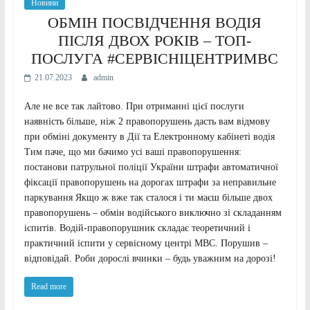
Новини
ОБМІН ПОСВІДЧЕННЯ ВОДІЯ
ПІСЛЯ ДВОХ РОКІВ – ТОП-
ПОСЛУГА #СЕРВІСНІЦЕНТРИМВС
21.07.2023
admin
Але не все так лайтово. При отриманні цієї послуги
наявність більше, ніж 2 правопорушень дасть вам відмову
при обміні документу в Дії та Електронному кабінеті водія
Тим паче, що ми бачимо усі ваші правопорушення:
постанови патрульної поліції України штрафи автоматичної
фіксації правопорушень на дорогах штрафи за неправильне
паркування Якщо ж вже так сталося і ти маєш більше двох
правопорушень – обмін водійського виключно зі складанням
іспитів. Водій-правопорушник складає теоретичний і
практичний іспити у сервісному центрі МВС. Порушив –
відповідай. Роби дорослі вчинки – будь уважним на дорозі!
Read more