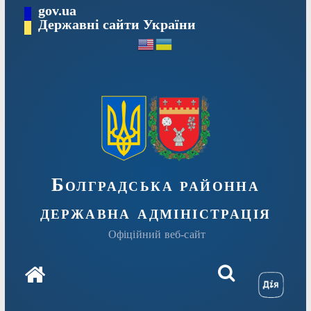
Перейти
gov.ua
Державні сайти України
до
вмісту
Болградська районна
державна адміністрація
Офіційний веб-сайт