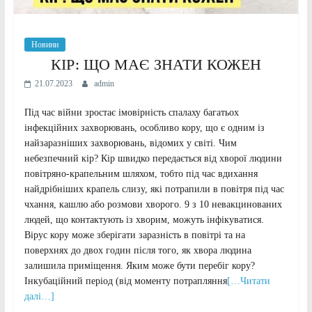
Новини
КІР: ЩО МАЄ ЗНАТИ КОЖЕН
21.07.2023
admin
Під час війни зростає імовірність спалаху багатьох
інфекційних захворювань, особливо кору, що є одним із
найзаразніших захворювань, відомих у світі. Чим
небезпечний кір? Кір швидко передається від хворої людини
повітряно-крапельним шляхом, тобто під час вдихання
найдрібніших крапель слизу, які потрапили в повітря під час
чхання, кашлю або розмови хворого. 9 з 10 невакцинованих
людей, що контактують із хворим, можуть інфікуватися.
Вірус кору може зберігати заразність в повітрі та на
поверхнях до двох годин після того, як хвора людина
залишила приміщення. Яким може бути перебіг кору?
Інкубаційний період (від моменту потрапляння
[…Читати
далі…]