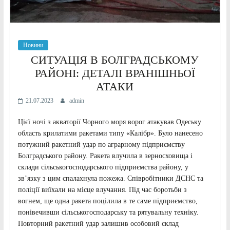
Новини
СИТУАЦІЯ В БОЛГРАДСЬКОМУ
РАЙОНІ: ДЕТАЛІ ВРАНІШНЬОЇ
АТАКИ
21.07.2023
admin
Цієї ночі з акваторії Чорного моря ворог атакував Одеську
область крилатими ракетами типу «Калібр». Було нанесено
потужний ракетний удар по аграрному підприємству
Болградського району. Ракета влучила в зерносховища і
склади сільськогосподарського підприємства району, у
зв’язку з цим спалахнула пожежа. Співробітники ДСНС та
поліції виїхали на місце влучання. Під час боротьби з
вогнем, ще одна ракета поцілила в те саме підприємство,
понівечивши сільськогосподарську та рятувальну техніку.
Повторний ракетний удар залишив особовий склад