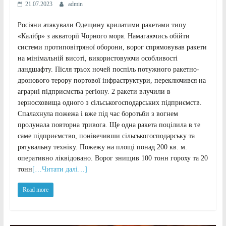
21.07.2023
admin
Росіяни атакували Одещину крилатими ракетами типу
«Калібр» з акваторії Чорного моря. Намагаючись обійти
системи протиповітряної оборони, ворог спрямовував ракети
на мінімальній висоті, використовуючи особливості
ландшафту. Після трьох ночей поспіль потужного ракетно-
дронового терору портової інфраструктури, переключився на
аграрні підприємства регіону. 2 ракети влучили в
зерносховища одного з сільськогосподарських підприємств.
Спалахнула пожежа і вже під час боротьби з вогнем
пролунала повторна тривога. Ще одна ракета поцілила в те
саме підприємство, понівечивши сільськогосподарську та
рятувальну техніку. Пожежу на площі понад 200 кв. м.
оперативно ліквідовано. Ворог знищив 100 тонн гороху та 20
тонн
[…Читати далі…]
Read more