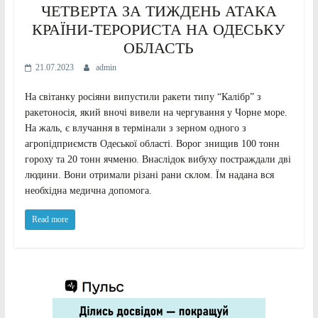
ЧЕТВЕРТА ЗА ТИЖДЕНЬ АТАКА
КРАЇНИ-ТЕРОРИСТА НА ОДЕСЬКУ
ОБЛАСТЬ
21.07.2023
admin
На світанку росіяни випустили ракети типу “Калібр” з
ракетоносія, який вночі вивели на чергування у Чорне море.
На жаль, є влучання в термінали з зерном одного з
агропідприємств Одеської області. Ворог знищив 100 тонн
гороху та 20 тонн ячменю. Внаслідок вибуху постраждали дві
людини. Вони отримали різані рани склом. Їм надана вся
необхідна медична допомога.
Read more