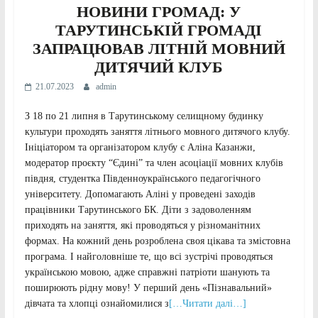
НОВИНИ ГРОМАД: У
ТАРУТИНСЬКІЙ ГРОМАДІ
ЗАПРАЦЮВАВ
ЛІТНІЙ МОВНИЙ
ДИТЯЧИЙ КЛУБ
21.07.2023
admin
З 18 по 21 липня в Тарутинському селищному будинку
культури проходять заняття літнього мовного дитячого клубу.
Ініціатором та організатором клубу є Аліна Казанжи,
модератор проєкту “Єдині” та член асоціації мовних клубів
півдня, студентка Південноукраїнського педагогічного
університету. Допомагають Аліні у проведені заходів
працівники Тарутинського БК. Діти з задоволенням
приходять на заняття, які проводяться у різноманітних
формах. На кожний день розроблена своя цікава та змістовна
програма. І найголовніше те, що всі зустрічі проводяться
українською мовою, адже справжні патріоти шанують та
поширюють рідну мову! У перший день «Пізнавальний»
дівчата та хлопці ознайомилися з
[…Читати далі…]