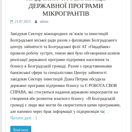
ДЕРЖАВНОЇ ПРОГРАМИ
МІКРОГРАНТІВ
21.07.2023
admin
Завідувач Сектору міжнародних зв’язків та інвестицій
Болградської міської ради разом з фахівцями Болградського
центру зайнятості та Болградської філії АТ «Ощадбанк»
провели робочу зустріч, темою якої було обговорення шляхів
реалізації державної програми підтримки населення та
бізнесу в Болградській громаді. Разом з представниками
банківської сфери та спеціалістами Центру зайнятості
завідувач Сектору інвестицій Діана Петрик обсудила
державні програми підтримки бізнесу та Є-РОБОТА:СВОЯ
СПРАВА, які стосуються надання державою мікрогрантів на
створення або розвиток власного бізнесу. «В Болградській
громаді є люди яки могли би скористатися цими програмами,
але напевно через брак інформації у підприємців та
[…
Читати далі…]
Read more