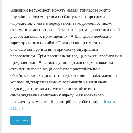
Власники нерухомості можуть надати тимчасове житло
внутрішньо переміщеним особам у межах програми
«Прихисток», навіть перебуваючи за кордоном. А також
отримати компенсацію за безоплатне розміщення таких осіб
у своїх житлових приміщеннях.
Для цього необхідно
зареєструватися на сайті «Прихисток» і розмістити
оголошення про надання прихистку внутрішнім
переселенцям. Крім власників житла, це можуть зробити їхні
представники.
Наголошуємо, що для подачі заявки на
отримання компенсації особиста присутність не є
обов’язковою.
Достатньо надіслати лист-повідомлення з
копіями підтверджувальних документів на визначену
відповідальним виконавчим органом місцевого
самоврядування електронну адресу. Для коректного
розрахунку компенсації це потрібно зробити не
[…Читати
далі…]
Read more