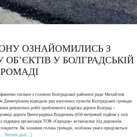
ЙОНУ ОЗНАЙОМИЛИСЬ З
 ОБ’ЄКТІВ У БОЛГРАДСЬКІЙ
ГРОМАДІ
фаненко спільно з головою Болградської районної ради Михайлом
м Димитрієвим відвідали ряд населених пунктів Болградської громади.
ення ремонтних робіт проблемного відрізка дороги Болград –
ділянці дороги Виноградівка-Владичень (650-метровий підйом у селі
раз підрядна організація ТОВ «Євродор» встановлює під дорожнім
 покриття. Як зазначив голова громади, особлива увага приділяється
[…Читати далі…]