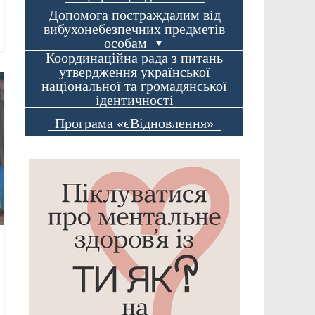
Допомога постраждалим від
вибухонебезпечних предметів
особам
Координаційна рада з питань
утвердження української
національної та громадянської
ідентичності
Програма «єВідновлення»