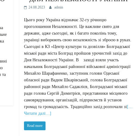
24.08.2023
admin
Цього року Україна відзначає 32-гу річницю
проголошення Незалежності. Це важливе свято для
ча
держави, адже сьогодні, як і багато поколінь тому,
льне
українці виборюють свою незалежність зі зброєю в руках.
ка
Сьогодні в КЗ «Центр культури та дозвілля» Болградської
міської ради міста Болград пройшов урочистий захід до
Дня Незалежності України. В заході взяли участь
чині
начальник Болградської районної військової адміністрації
мо
Михайло Шарафаненко, заступник голови Одеської
 та
обласної ради Вадим Шкарівський, голова Болградської
районної ради Михайло Садаклієв, Болградської міської
ради голова Сергій Димитрієв, представники місцевого
самоврядування, організацій, підприємств й установ
громад та громадськість. Традиційно захід розпочали зі
[…
Читати далі…]
Read more