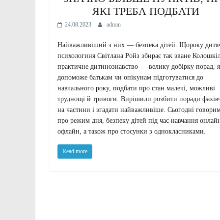
ЯКІ ТРЕБА ПОДБАТИ
24.08.2023
admin
Найважливіший з них — безпека дітей. Щороку дитя
психологиня Світлана Ройз збирає так зване Колошкі
практичне дитинознавство — велику добірку порад, я
допоможе батькам чи опікунам підготуватися до
навчального року, подбати про стан малечі, можливі
труднощі й тривоги. Вирішили розбити поради фахів
на частини і згадати найважливіше. Сьогодні говори
про режим дня, безпеку дітей під час навчання онлайн
офлайн, а також про стосунки з однокласниками.
Read more