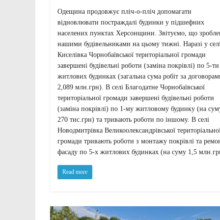
Одещина продовжує пліч-о-пліч допомагати
відновлювати постраждалі будинки у підшефних
населених пунктах Херсонщини. Звітуємо, що зробле
нашими будівельниками на цьому тижні. Наразі у сел
Киселівка Чорнобаївської територіальної громади
завершені будівельні роботи (заміна покрівлі) по 5-ти
житлових будинках (загальна сума робіт за договорам
2,089 млн.грн). В селі Благодатне Чорнобаївської
територіальної громади завершені будівельні роботи
(заміна покрівлі) по 1-му житловому будинку (на сум
270 тис.грн) та тривають роботи по іншому. В селі
Новодмитрівка Великоолександрівської територіально
громади тривають роботи з монтажу покрівлі та ремо
фасаду по 5-х житлових будинках (на суму 1,5 млн.гр
Read more