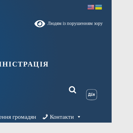
Людям із порушенням зору
ністрація
ення громадян
Контакти