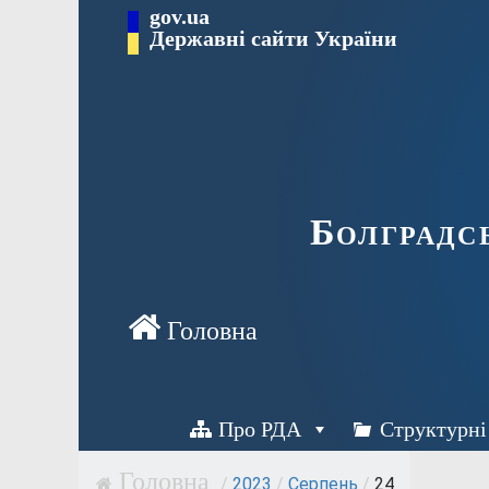
Перейти
gov.ua
Державні сайти України
до
вмісту
Болградс
Про РДА
Структурні
/
2023
/
Серпень
/
24