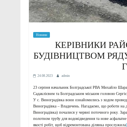
Новини
КЕРІВНИКИ РА
БУДІВНИЦТВОМ РЯДУ
24.08.2023
admin
23 серпня начальник Болградської РВА Михайло Шара
Садаклієвим та Болградським міським головою Сергіє
У с. Виноградівка вони ознайомились з ходом провед
Виноградівка – Владичень. Нагадаємо, що роботи на 
Виноградівка) почалися у червні поточного року. За
полотном трубу для водовідведення та нове асфальтне
якості робіт, щоб відремонтована ділянка прослужила