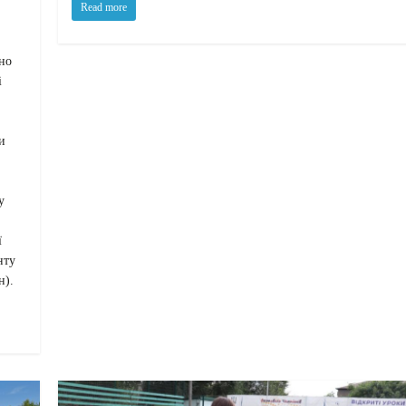
Read more
но
і
и
у
ї
нту
н).