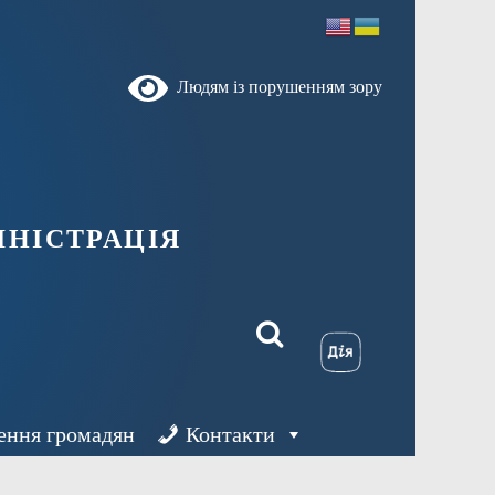
Людям із порушенням зору
ністрація
ення громадян
Контакти