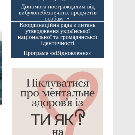
Допомога постраждалим від
вибухонебезпечних предметів
особам
Координаційна рада з питань
утвердження української
національної та громадянської
ідентичності
Програма «єВідновлення»