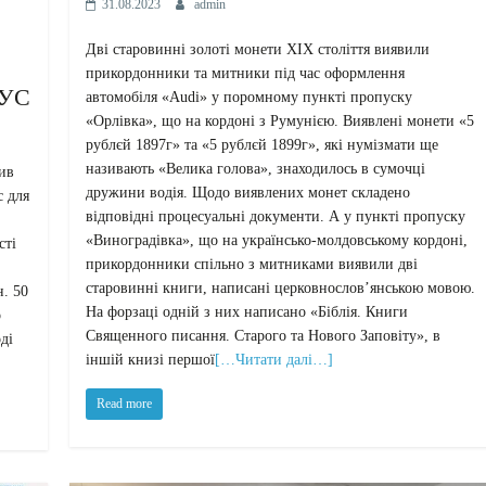
31.08.2023
admin
Дві старовинні золоті монети XIX століття виявили
прикордонники та митники під час оформлення
УС
автомобіля «Audi» у поромному пункті пропуску
«Орлівка», що на кордоні з Румунією. Виявлені монети «5
рублєй 1897г» та «5 рублєй 1899г», які нумізмати ще
називають «Велика голова», знаходилось в сумочці
ив
дружини водія. Щодо виявлених монет складено
с для
відповідні процесуальні документи. А у пункті пропуску
«Виноградівка», що на українсько-молдовському кордоні,
сті
прикордонники спільно з митниками виявили дві
старовинні книги, написані церковнослов’янською мовою.
н. 50
На форзаці одній з них написано «Біблія. Книги
о
Священного писання. Старого та Нового Заповіту», в
ді
іншій книзі першої
[…Читати далі…]
Read more