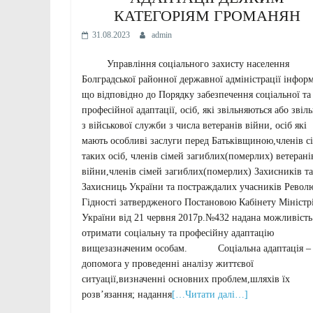
КАТЕГОРІЯМ ГРОМАНЯН
31.08.2023
admin
Управління соціального захисту населення
Болградської районної державної адміністрації інформ
що відповідно до Порядку забезпечення соціальної та
професійної адаптації, осіб, які звільняються або звіл
з військової служби з числа ветеранів війни, осіб які
мають особливі заслуги перед Батьківщиною,членів с
таких осіб, членів сімей загиблих(померлих) ветерані
війни,членів сімей загиблих(померлих) Захисників та
Захисниць України та постраждалих учасників Револ
Гідності затвердженого Постановою Кабінету Міністр
України від 21 червня 2017р.№432 надана можливість
отримати соціальну та професійну адаптацію
вищезазначеним особам. Соціальна адаптація –
допомога у проведенні аналізу життєвої
ситуації,визначенні основних проблем,шляхів їх
розв’язання; надання
[…Читати далі…]