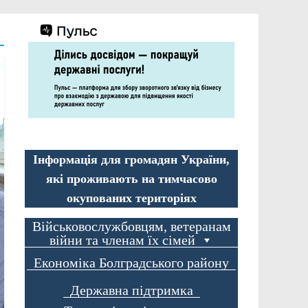
Інформація для громадян України,
які проживають на тимчасово
окупованих територіях
Військовослужбовцям, ветеранам
війни та членам їх сімей
Економіка Болградського району
Державна підтримка