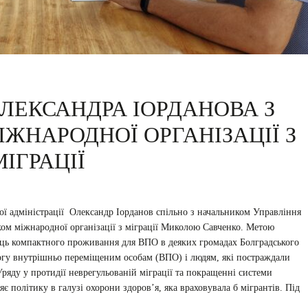
ОЛЕКСАНДРА ІОРДАНОВА З
ЖНАРОДНОЇ ОРГАНІЗАЦІЇ З
МІГРАЦІЇ
ої адміністрації Олександр Іорданов спільно з начальником Управління
ом міжнародної організації з міграції Миколою Савченко. Метою
сць компактного проживання для ВПО в деяких громадах Болградського
гу внутрішньо переміщеним особам (ВПО) і людям, які постраждали
Уряду у протидії неврегульованій міграції та покращенні системи
 політику в галузі охорони здоров’я, яка враховувала б мігрантів. Під