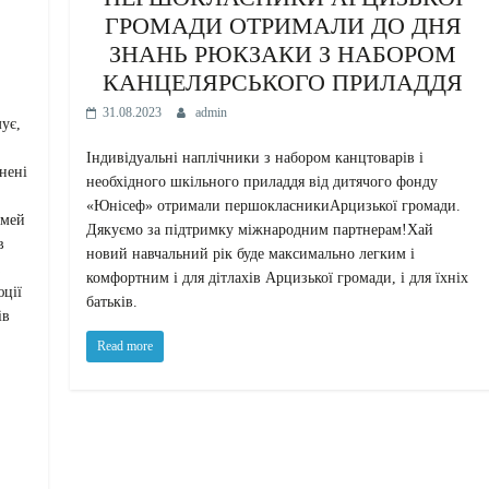
ГРОМАДИ ОТРИМАЛИ ДО ДНЯ
ЗНАНЬ РЮКЗАКИ З НАБОРОМ
КАНЦЕЛЯРСЬКОГО ПРИЛАДДЯ
31.08.2023
admin
ує,
Індивідуальні наплічники з набором канцтоварів і
ьнені
необхідного шкільного приладдя від дитячого фонду
«Юнісеф» отримали першокласникиАрцизької громади.
імей
Дякуємо за підтримку міжнародним партнерам!Хай
в
новий навчальний рік буде максимально легким і
комфортним і для дітлахів Арцизької громади, і для їхніх
юції
батьків.
ів
Read more