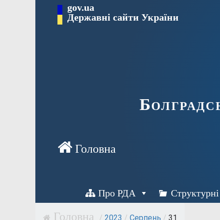
Перейти
gov.ua
Державні сайти України
до
вмісту
Болградс
Про РДА
Структурні
/
2023
/
Серпень
/
31