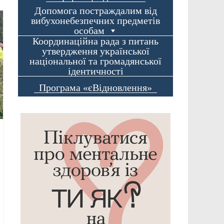
Допомога постраждалим від
вибухонебезпечних предметів
особам
Координаційна рада з питань
утвердження української
національної та громадянської
ідентичності
Програма «єВідновлення»