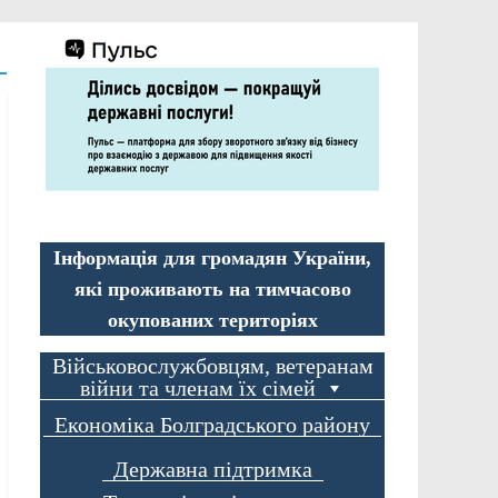
Інформація для громадян України,
які проживають на тимчасово
окупованих територіях
Військовослужбовцям, ветеранам
війни та членам їх сімей
Економіка Болградського району
Державна підтримка