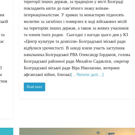
території інших держав, за традицією у місті Болграді
покладають квіти до пам’ятного знаку воїнам-
ник
інтернаціоналістам. У храмах та монастирях підносять
ській
молитви за загиблих і померлих в ході військових місій
на територіях інших держав, а також за живих учасників
 та
та членів їхніх родин. Сьогодні з нагоди цього дня у КЗ
ас
«Центр культури та дозвілля» Болградської міської ради
відбулися урочистості. В заході взяли участь заступник
начальника Болградської РВА Олександр Іорданов, голова
Болградської районної ради Михайло Садаклієв, секретар
3
Болградської міської ради Віра Ніколаєнко, ветерани
м
афганської війни, близькі
[…Читати далі…]
итим
Read more