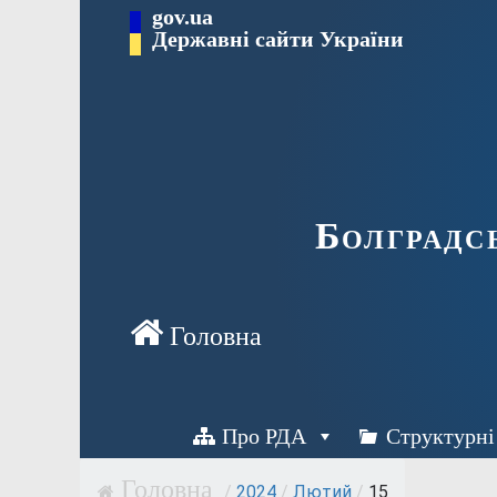
Перейти
gov.ua
Державні сайти України
до
вмісту
Болградс
Про РДА
Структурні
/
2024
/
Лютий
/
15