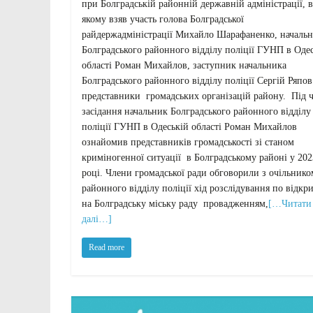
при Болградській районній державній адміністрації, в
якому взяв участь голова Болградської
райдержадміністрації Михайло Шарафаненко, началь
Болградського районного відділу поліції ГУНП в Оде
області Роман Михайлов, заступник начальника
Болградського районного відділу поліції Сергій Ряпов
представники громадських організацій району. Під ч
засідання начальник Болградського районного відділу
поліції ГУНП в Одеській області Роман Михайлов
ознайомив представників громадськості зі станом
криміногенної ситуації в Болградському районі у 202
році. Члени громадської ради обговорили з очільнико
районного відділу поліції хід розслідування по відкр
на Болградську міську раду провадженням,
[…Читати
далі…]
Read more