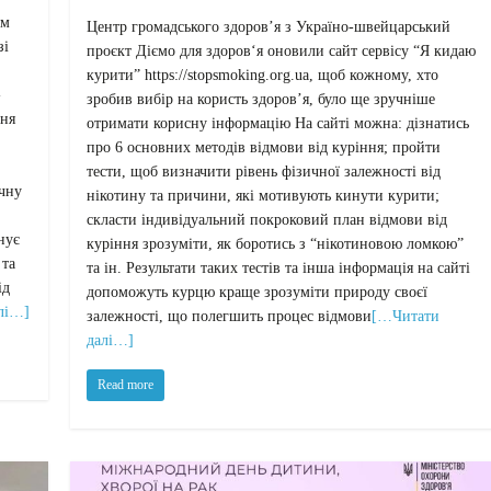
ом
Центр громадського здоров’я з Україно-швейцарський
зі
проєкт Діємо для здоров‘я оновили сайт сервісу “Я кидаю
курити” https://stopsmoking.org.ua, щоб кожному, хто
-
зробив вибір на користь здоров’я, було ще зручніше
ння
отримати корисну інформацію На сайті можна: дізнатись
про 6 основних методів відмови від куріння; пройти
тести, щоб визначити рівень фізичної залежності від
ичну
нікотину та причини, які мотивують кинути курити;
скласти індивідуальний покроковий план відмови від
нує
куріння зрозуміти, як боротись з “нікотиновою ломкою”
 та
та ін. Результати таких тестів та інша інформація на сайті
ід
допоможуть курцю краще зрозуміти природу своєї
лі…]
залежності, що полегшить процес відмови
[…Читати
далі…]
Read more