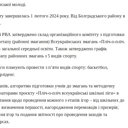
нської молоді.
ту завершилась 1 лютого 2024 року. Від Болградського району в
.
 РВА затверджено склад організаційного комітету з підготовки
етапу (районні змагання) Всеукраїнських змагань «Пліч-о-пліч.
в загальної середньої освіти. Також затверджено графік
апу районних змагань з 5 видів спорту.
іги планують провести з п’яти видів спорту: баскетбол,
рліденг.
пів, алгоритми підготовки учнів до змагань та методичну
аторами проєкту «Пліч-о-пліч всеукраїнські шкільні ліги» в
ання щодо проведення кожного з етапів ігор – від шкільних до
и визначення першості, нагородження переможців і призерів;
ня ігор та подання звітності про проведення заходів та
рсах.