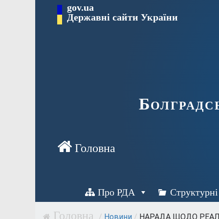
Перейти
gov.ua
Державні сайти України
до
вмісту
Болградс
Про РДА
Структурні
/
Новини
/
НАРАДА ЩОДО РЕАЛІЗ