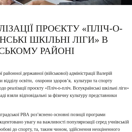
ІЗАЦІЇ ПРОЄКТУ «ПЛІЧ-О-
НСЬКІ ШКІЛЬНІ ЛІГИ» В
СЬКОМУ РАЙОНІ
районної державної (військової) адміністрації Валерій
и відділу освіти, охорони здоров’я, культури та спорту
о реалізації проєкту «Пліч-о-пліч. Всеукраїнські шкільні ліги»
аді взяли відповідальні за фізичну культуру представники
градської РВА роз’яснено основні позиції програми
центовано увагу на важливості популяризації серед учнівській
юбові до спорту, та, таким чином, здійснення неоціненного