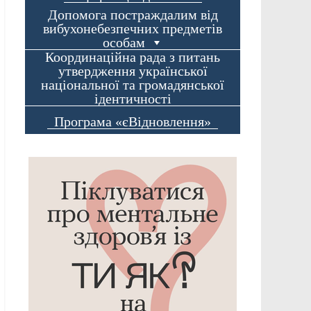
Допомога постраждалим від
вибухонебезпечних предметів
особам
Координаційна рада з питань
утвердження української
національної та громадянської
ідентичності
Програма «єВідновлення»