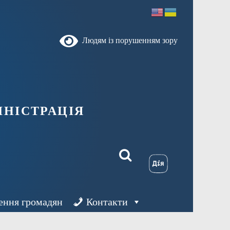
Людям із порушенням зору
ністрація
ення громадян
Контакти