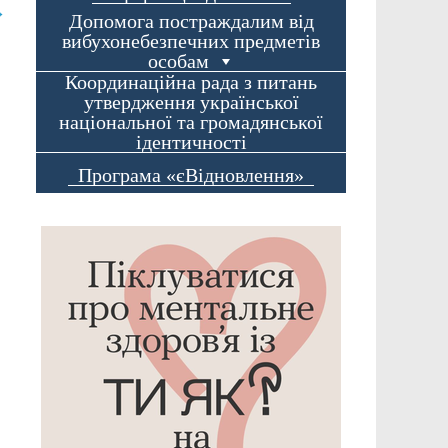
→
Допомога постраждалим від
вибухонебезпечних предметів
особам
Координаційна рада з питань
утвердження української
національної та громадянської
ідентичності
Програма «єВідновлення»