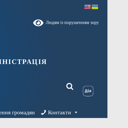
Людям із порушенням зору
ністрація
ення громадян
Контакти