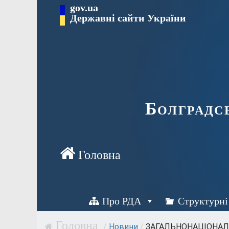
Перейти
gov.ua
Державні сайти України
до
вмісту
Болградс
Про РДА
Структурні
/
Новини
/
ЗАГАЛЬНОНАЦІОНАЛЬ