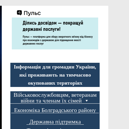
Інформація для громадян України,
які проживають на тимчасово
окупованих територіях
Військовослужбовцям, ветеранам
війни та членам їх сімей
Економіка Болградського району
Державна підтримка