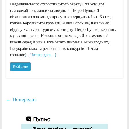
Надрічнянського старостинського округу. Вів концерт
надзвичайно талановита людина – Петро Цушко. З
вітальними словами до присутніх звернулись Іван Кюссе,
голова Бородінської громади, Лілія Сорокіна, начальник
відділу культури, туризму та спорту, Петро Цушко, керівник
музичної школи. Незважаючи на молодий вік музичної
школи серед її учнів вже багато лауреатів Міжнародних,
Всеукраїнських та регіональних конкурсів. Школа
охоплює
[…Читати далі…]
Read more
← Попереднє