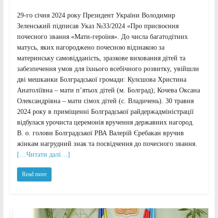
29-го січня 2024 року Президент України Володимир
Зеленський підписав Указ №33/2024 «Про присвоєння
почесного звання «Мати-героїня». До числа багатодітних
матусь, яких нагороджено почесною відзнакою за
материнську самовідданість, зразкове виховання дітей та
забезпечення умов для їхнього всебічного розвитку, увійшли
дві мешканки Болградської громади: Кулєшова Христина
Анатоліївна – мати п’ятьох дітей (м. Болград); Кочева Оксана
Олександрівна – мати сімох дітей (с. Владичень). 30 травня
2024 року в приміщенні Болградської райдержадміністрації
відбулася урочиста церемонія вручення державних нагород.
В. о. голови Болградської РВА Валерій Єребакан вручив
жінкам нагрудний знак та посвідчення до почесного звання.
[…Читати далі…]
Read more