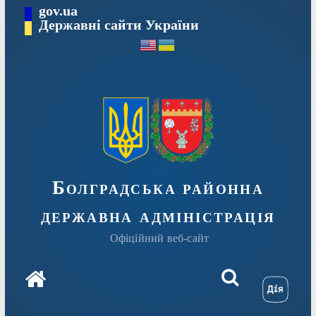
Перейти
gov.ua
Державні сайти України
до
вмісту
Болградська районна
державна адміністрація
Офіційний веб-сайт