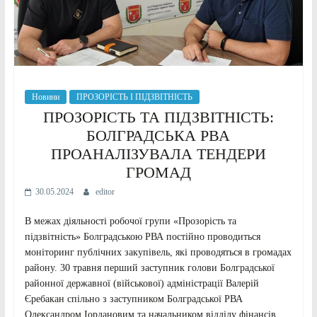
Новини
ПРОЗОРІСТЬ І ПІДЗВІТНІСТЬ
ПРОЗОРІСТЬ ТА ПІДЗВІТНІСТЬ:
БОЛГРАДСЬКА РВА
ПРОАНАЛІЗУВАЛА ТЕНДЕРИ
ГРОМАД
30.05.2024
editor
В межах діяльності робочої групи «Прозорість та
підзвітність» Болградською РВА постійно проводиться
моніторинг публічних закупівель, які проводяться в громадах
району. 30 травня перший заступник голови Болградської
районної державної (військової) адміністрації Валерій
Єребакан спільно з заступником Болградської РВА
Олександром Іордановим та начальником відділу фінансів