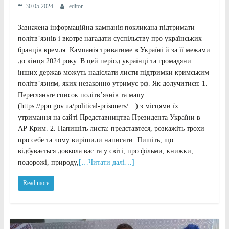
30.05.2024
editor
Зазначена інформаційна кампанія покликана підтримати
політв’язнів і вкотре нагадати суспільству про українських
бранців кремля. Кампанія триватиме в Україні й за її межами
до кінця 2024 року. В цей період українці та громадяни
інших держав можуть надіслати листи підтримки кримським
політв’язням, яких незаконно утримує рф. Як долучитися: 1.
Перегляньте список політв’язнів та мапу
(https://ppu.gov.ua/political-prisoners/…) з місцями їх
утримання на сайті Представництва Президента України в
АР Крим. 2. Напишіть листа: представтеся, розкажіть трохи
про себе та чому вирішили написати. Пишіть, що
відбувається довкола вас та у світі, про фільми, книжки,
подорожі, природу,
[…Читати далі…]
Read more