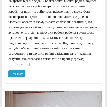
28 травня в залі засідань Болградської міської ради відбулось
чергове засідання робочої групи з питань легалізації
заробітної плати та зайнятості населення, на якому були
обговорені наступні питання: розгляд листа ГУ ДПС в
Одеській області в якому надається перелік платників, які
нараховували заробітну плату у розмірах менше законодавчо
встановленого рівня, підсумки роботи робочої групи щодо
проведення ряду виїзних засідань за травень 2024р., та
подальша організація роботи комісії. Відповідно до Плану
заходів робоча група у межах своїх повноважень
систематично проводить виїзні засідання для з’ясування
ситуації, яка склалася з легалізацією праці у громаді.
[…
Читати далі…]
Read more