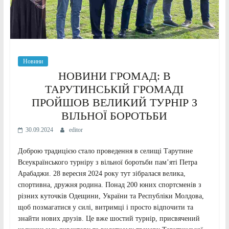
Новини
НОВИНИ ГРОМАД: В
ТАРУТИНСЬКІЙ ГРОМАДІ
ПРОЙШОВ ВЕЛИКИЙ ТУРНІР З
ВІЛЬНОЇ БОРОТЬБИ
30.09.2024
editor
Доброю традицією стало проведення в селищі Тарутине
Всеукраїнського турніру з вільної боротьби пам’яті Петра
Арабаджи. 28 вересня 2024 року тут зібралася велика,
спортивна, дружня родина. Понад 200 юних спортсменів з
різних куточків Одещини, України та Республіки Молдова,
щоб позмагатися у силі, витримці і просто відпочити та
знайти нових друзів. Це вже шостий турнір, присвячений