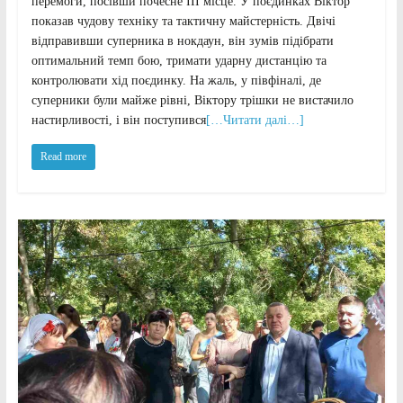
перемоги, посівши почесне III місце. У поєдинках Віктор
показав чудову техніку та тактичну майстерність. Двічі
відправивши суперника в нокдаун, він зумів підібрати
оптимальний темп бою, тримати ударну дистанцію та
контролювати хід поєдинку. На жаль, у півфіналі, де
суперники були майже рівні, Віктору трішки не вистачило
настирливості, і він поступився
[…Читати далі…]
Read more