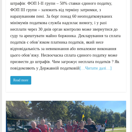
штрафів: ФОП I-II групи – 50% ставки єдиного податку,
ФОП III групи – залежить від терміну затримки, з
нарахуванням пені. За борг понад 60 неоподатковуваних
мінімумів податкова служба надсилає вимогу, і у разі
несплати через 30 днів орган контролю може звернутися до
суду та арештувати майно боржника. Декларування та сплата
податків є обов’язком платника податків, який несе
відповідальність за невиконання або неналежне виконання
цього обов’язку. Несвоєчасна сплата єдиного податку може
призвести до штрафів. Чим загрожує несплата податків ? Як
повідомляють у Державній податковій
[…Читати далі…]
Read more