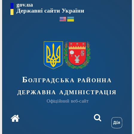
Перейти
gov.ua
Державні сайти України
до
вмісту
Болградська районна
державна адміністрація
Офіційний веб-сайт