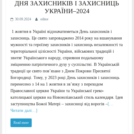
ДНЯ ЗАХИСНИКІВ І ЗАХИСНИЦЬ
УКРАЇНИ–2024
30.09.2024
editor
1 жовтня в Україні відзначатиметься День захисників і
захисниць. Це свято запроваджено 2014 року на вшанування
мужності та героїзму захисників і захисниць незалежності та
територіальної цілісності України, військових традицій і
звитяг Українського народу, сприяння подальшому
зміцненню патріотичного духу у суспільстві. В Українській
традиції це свято пов’язане з Днем Покрови Пресвятої
Богородиці. Тому, у 2023 році День захисників і захисниць
перенесено з 14 на 1 жовтня в звʼязку з переходом
Православної церкви України та Української греко-
католицької церкви на Новоюліанський стиль календаря. Ідея
заступництва Божої Матері – захисниці від ворогів –
[…
Читати далі…]
Read more