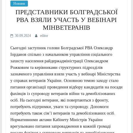
Новини
ПРЕДСТАВНИКИ БОЛГРАДСЬКОЇ
РВА ВЗЯЛИ УЧАСТЬ У ВЕБІНАРІ
МІНВЕТЕРАНІВ
30.09.2024
editor
Сьогодні заступник голови Болградської РВА Олександр
Іорданов спільно з начальником управління соціального
захисту населення райдержадміністрації Олександром
Рожковим та керівниками структурних підрозділів
зазначеного управління взяли участь у вебінарі Міністерства
у справах ветеранів України. Основною темою заходу стало
питання організації проведення відбору кандидатів на посади
фахівців із супроводу ветеранів війни та демобілізованих
осіб. На сьогодні ветерани, які повертаються з фронту,
потребують підтримки, уваги та супроводу. Допомоги
потребують також сім’ї ветеранів та демобілізованих осіб.
Нормативними актами Кабінету Міністрів України
врегульовано питання запровадження в кожній громаді
посади фахівця з супроводу ветеранів та демобілізованих