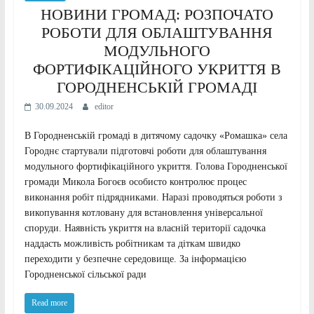
НОВИНИ ГРОМАД: РОЗПОЧАТО
РОБОТИ ДЛЯ ОБЛАШТУВАННЯ
МОДУЛЬНОГО
ФОРТИФІКАЦІЙНОГО УКРИТТЯ В
ГОРОДНЕНСЬКІЙ ГРОМАДІ
30.09.2024
editor
В Городненській громаді в дитячому садочку «Ромашка» села
Городнє стартували підготовчі роботи для облаштування
модульного фортифікаційного укриття. Голова Городненської
громади Микола Богоєв особисто контролює процес
виконання робіт підрядниками. Наразі проводяться роботи з
викопування котловану для встановлення універсальної
споруди. Наявність укриття на власній території садочка
наддасть можливість робітникам та діткам швидко
переходити у безпечне середовище. За інформацією
Городненської сільської ради
Read more