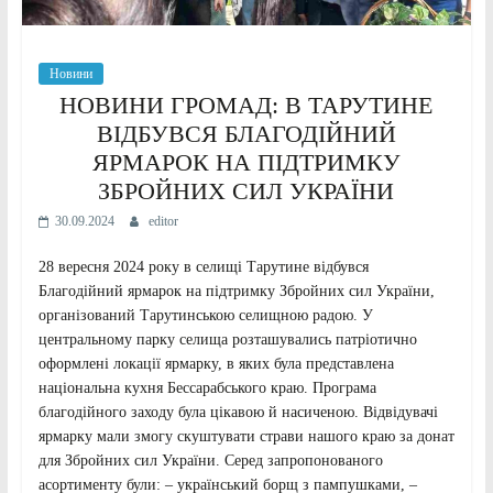
Новини
НОВИНИ ГРОМАД: В ТАРУТИНЕ
ВІДБУВСЯ БЛАГОДІЙНИЙ
ЯРМАРОК НА ПІДТРИМКУ
ЗБРОЙНИХ СИЛ УКРАЇНИ
30.09.2024
editor
28 вересня 2024 року в селищі Тарутине відбувся
Благодійний ярмарок на підтримку Збройних сил України,
організований Тарутинською селищною радою. У
центральному парку селища розташувались патріотично
оформлені локації ярмарку, в яких була представлена
національна кухня Бессарабського краю. Програма
благодійного заходу була цікавою й насиченою. Відвідувачі
ярмарку мали змогу скуштувати страви нашого краю за донат
для Збройних сил України. Серед запропонованого
асортименту були: – український борщ з пампушками, –