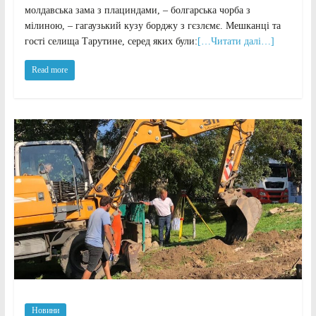
молдавська зама з плациндами, – болгарська чорба з
мілиною, – гагаузький кузу борджу з гєзлємє. Мешканці та
гості селища Тарутине, серед яких були:
[…Читати далі…]
Read more
Новини