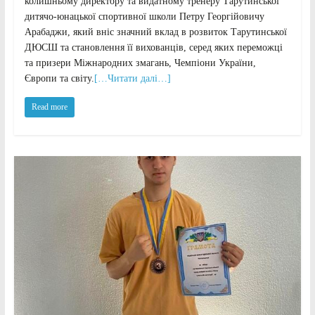
колишньому директору та видатному тренеру Тарутинської
дитячо-юнацької спортивної школи Петру Георгійовичу
Арабаджи, який вніс значний вклад в розвиток Тарутинської
ДЮСШ та становлення її вихованців, серед яких переможці
та призери Міжнародних змагань, Чемпіони України,
Європи та світу.
[…Читати далі…]
Read more