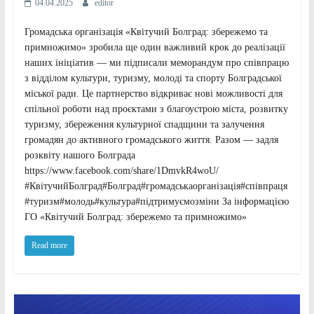
04.04.2025
editor
Громадська організація «Квітучий Болград: збережемо та
примножимо» зробила ще один важливий крок до реалізації
наших ініціатив — ми підписали меморандум про співпрацю
з відділом культури, туризму, молоді та спорту Болградської
міської ради. Це партнерство відкриває нові можливості для
спільної роботи над проєктами з благоустрою міста, розвитку
туризму, збереження культурної спадщини та залучення
громадян до активного громадського життя. Разом — задля
розквіту нашого Болграда
https://www.facebook.com/share/1DmvkR4woU/
#КвітучийБолград#Болград#громадськаорганізація#співпраця
#туризм#молодь#культура#підтримуємозміни За інформацією
ГО «Квітучий Болград: збережемо та примножимо»
Read more