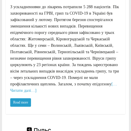
З ускладненнями до лікарень потрапили 5 288 пацієнтів. Пік
захворюваності на ГРВІ, грип та COVID-19 в Україні був
зафіксований у лютому. Протягом березня спостерігалося
зменшення кількості нових випадків. Перевищення
епідемічного порогу середнього рівня зафіксовано у трьох
областях: Житомирській, Кіровоградській та Черкаській
областях. Ще у семи – Волинській, Львівській, Київській,
Полтавській, Рівненській, Тернопільській та Чернівецький –
незначне перевищення рівня захворюваності. Віруси грипу
циркулюють у 23 регіонах країни. За тиждень зареєстровано
вісім летальних випадків внаслідок ускладнень грипу, та три
– через ускладнення COVID-19. Померлі не мали
профілактичних щеплень. Загалом, з початку епідсезону
[…
Читати далі…]
Read more