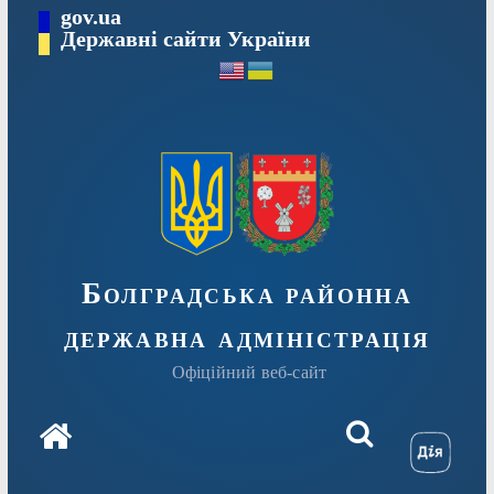
Перейти
gov.ua
Державні сайти України
до
вмісту
Болградська районна
державна адміністрація
Офіційний веб-сайт