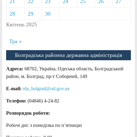
21
22
23
24
25
26
27
28
29
30
Квітень 2025
Тра »
Болградська районна державна адміністрація
Адреса:
68702, Україна, Одеська область, Болградський
район, м. Болград, пр-т Соборний, 149
E-mail:
rda_bolgrad@od.gov.ua
Телефон:
(04846) 4-24-82
Розпорядок роботи:
Робочі дні: з понеділка по п’ятницю