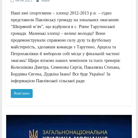
04.04.2025
editor
Наші юні спортсмени – хлопці 2012-2013 р.н. – гідно
представили Павлівську громаду на зональних змаганнях
“Шкіряний м’яч”, що відбулися в с. Рівне Тарутинської
громади. Маленькі хлопці – великі молодці! Вони
продемонстрували справжню силу духу та футбольну
майстерність, здолавши команди з Тарутино, Арциза та
Петропавлівки й вибороли собі місце у фінальній частині
змагань! Щиро вітаємо наших чемпіонів та їхніх тренерів:
Колеснікова Дмитра, Семенова Сергія, Паваляєва Степана,
Бордіяна Євгена, Дудкіна Івана! Все буде Україна! За
інформацією Павлівської сільської ради
Read more