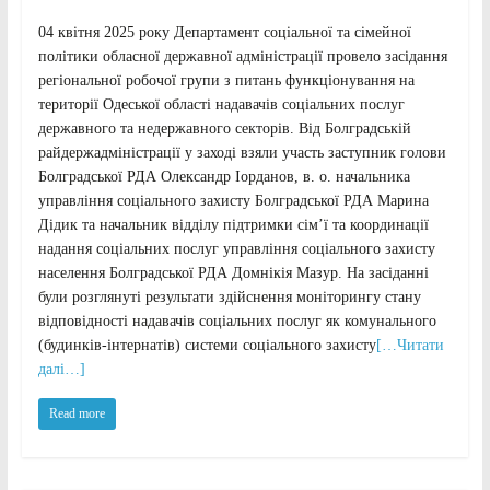
04 квітня 2025 року Департамент соціальної та сімейної
політики обласної державної адміністрації провело засідання
регіональної робочої групи з питань функціонування на
території Одеської області надавачів соціальних послуг
державного та недержавного секторів. Від Болградській
райдержадміністрації у заході взяли участь заступник голови
Болградської РДА Олександр Іорданов, в. о. начальника
управління соціального захисту Болградської РДА Марина
Дідик та начальник відділу підтримки сім’ї та координації
надання соціальних послуг управління соціального захисту
населення Болградської РДА Домнікія Мазур. На засіданні
були розглянуті результати здійснення моніторингу стану
відповідності надавачів соціальних послуг як комунального
(будинків-інтернатів) системи соціального захисту
[…Читати
далі…]
Read more