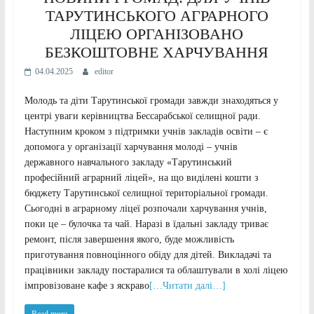
ТАРУТИНСЬКОГО АГРАРНОГО
ЛІЦЕЮ ОРГАНІЗОВАНО
БЕЗКОШТОВНЕ ХАРЧУВАННЯ
04.04.2025
editor
Молодь та діти Тарутинської громади завжди знаходяться у
центрі уваги керівництва Бессарабської селищної ради.
Наступним кроком з підтримки учнів закладів освіти – є
допомога у організації харчування молоді – учнів
державного навчального закладу «Тарутинський
професійний аграрний ліцей», на що виділені кошти з
бюджету Тарутинської селищної територіальної громади.
Сьогодні в аграрному ліцеї розпочали харчування учнів,
поки це – булочка та чай. Наразі в їдальні закладу триває
ремонт, після завершення якого, буде можливість
приготування повноцінного обіду для дітей. Викладачі та
працівники закладу постаралися та облаштували в холі ліцею
імпровізоване кафе з яскраво
[…Читати далі…]
Read more