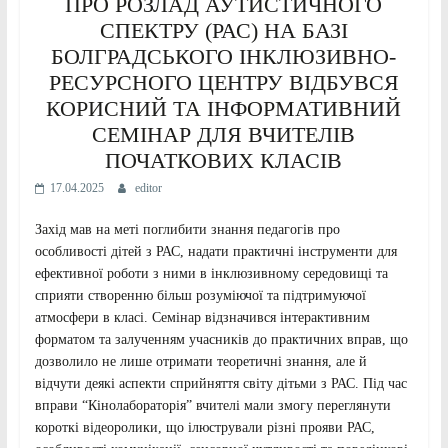
ПРО РОЗЛАД АУТИСТИЧНОГО
СПЕКТРУ (РАС) НА БАЗІ
БОЛГРАДСЬКОГО ІНКЛЮЗИВНО-
РЕСУРСНОГО ЦЕНТРУ ВІДБУВСЯ
КОРИСНИЙ ТА ІНФОРМАТИВНИЙ
СЕМІНАР ДЛЯ ВЧИТЕЛІВ
ПОЧАТКОВИХ КЛАСІВ
17.04.2025
editor
Захід мав на меті поглибити знання педагогів про
особливості дітей з РАС, надати практичні інструменти для
ефективної роботи з ними в інклюзивному середовищі та
сприяти створенню більш розуміючої та підтримуючої
атмосфери в класі. Семінар відзначився інтерактивним
форматом та залученням учасників до практичних вправ, що
дозволило не лише отримати теоретичні знання, але й
відчути деякі аспекти сприйняття світу дітьми з РАС. Під час
вправи “Кінолабораторія” вчителі мали змогу переглянути
короткі відеоролики, що ілюстрували різні прояви РАС,