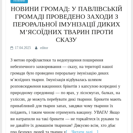
Новини
НОВИНИ ГРОМАД: У ПАВЛІВСЬКІЙ
ГРОМАДІ ПРОВЕДЕНО ЗАХОДИ З
ПЕРОРАЛЬНОЇ ІМУНІЗАЦІЇ ДИКИХ
М’ЯСОЇДНИХ ТВАРИН ПРОТИ
СКАЗУ
17.04.2025
editor
З метою профілактики та недопущення поширення
небезпечного захворювання — сказу, на території нашої
громади було проведено пероральну імунізацію диких
м’ясоїдних тварин. Імунізація відбувалась шляхом
розповсюдження вакцинних брікетів з капсулою всередині у
природному середовищі — по ярах, у лісосмугах, балках, на
узліссях, де можуть перебувати дикі тварини. Брикети мають
привабливий для тварин запах, завдяки чому тварини їх
поїдають, і таким чином отримують вакцину. УВАГА! Якщо
ви натрапили на такі брикети — не торкайтеся їх руками та
не давайте їх домашнім тваринам! Дякуємо всім, хто дбає
про безпеку людей та тварин у
[…Читати далі…]