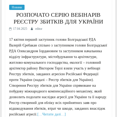
Новини
РОЗПОЧАТО СЕРІЮ ВЕБІНАРІВ
РЕЄСТРУ ЗБИТКІВ ДЛЯ УКРАЇНИ
17.04.2025
editor
17 квітня перший заступник голови Болградської РДА
Валерій Єребакан спільно з заступником голови Болградської
РДА Олександром Іордановим та заступником начальника
відділу інфраструктури, містобудування та архітектури,
житлово-комунального господарства, екології – головний
архітектор району Віктором Терзі взяли участь у вебінарі
Реєстру збитків, завданих агресією Російської Федерації
проти України (надалі – Реєстр збитків для України).
Створення Реєстру збитків для України спрямоване на
побудову міжнародного компенсаційного механізму, який
дозволить подолати наслідки агресії для України та її народу.
Реєстр створений для обліку всіх прийнятних заяв про
відшкодування збитків, втрат чи шкоди, завданих внаслідок
російської агресії.
[…Читати далі…]