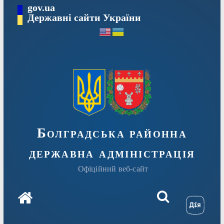
Перейти
gov.ua
Державні сайти України
до
вмісту
Болградська районна
державна адміністрація
Офіційний веб-сайт