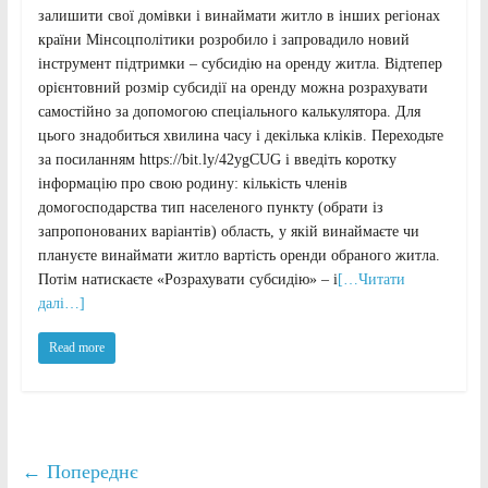
залишити свої домівки і винаймати житло в інших регіонах
країни Мінсоцполітики розробило і запровадило новий
інструмент підтримки – субсидію на оренду житла. Відтепер
орієнтовний розмір субсидії на оренду можна розрахувати
самостійно за допомогою спеціального калькулятора. Для
цього знадобиться хвилина часу і декілька кліків. Переходьте
за посиланням https://bit.ly/42ygCUG і введіть коротку
інформацію про свою родину: кількість членів
домогосподарства тип населеного пункту (обрати із
запропонованих варіантів) область, у якій винаймаєте чи
плануєте винаймати житло вартість оренди обраного житла.
Потім натискаєте «Розрахувати субсидію» – і
[…Читати
далі…]
Read more
← Попереднє