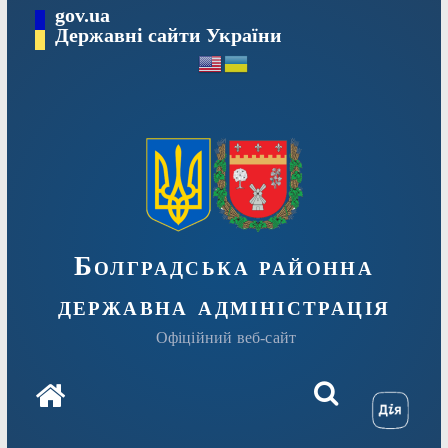
Перейти
gov.ua
Державні сайти України
до
вмісту
Болградська районна
державна адміністрація
Офіційний веб-сайт