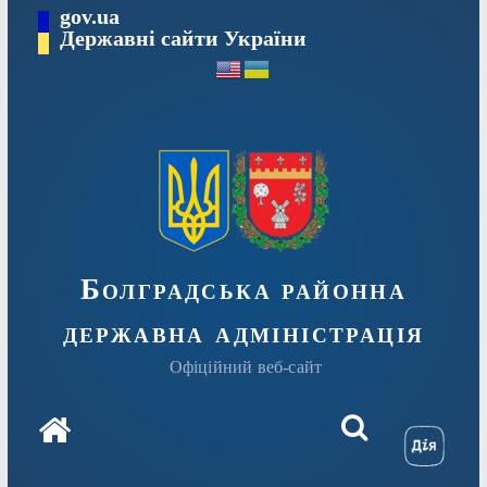
Перейти
gov.ua
Державні сайти України
до
вмісту
Болградська районна
державна адміністрація
Офіційний веб-сайт