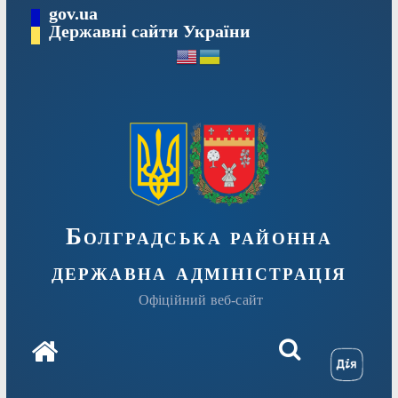
Перейти
gov.ua
Державні сайти України
до
вмісту
Болградська районна
державна адміністрація
Офіційний веб-сайт