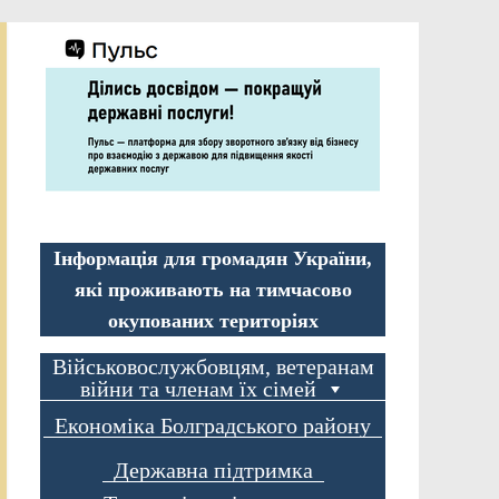
Інформація для громадян України,
які проживають на тимчасово
окупованих територіях
Військовослужбовцям, ветеранам
війни та членам їх сімей
Економіка Болградського району
Державна підтримка