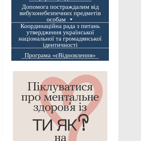
Допомога постраждалим від
вибухонебезпечних предметів
особам
Координаційна рада з питань
утвердження української
національної та громадянської
ідентичності
Програма «єВідновлення»