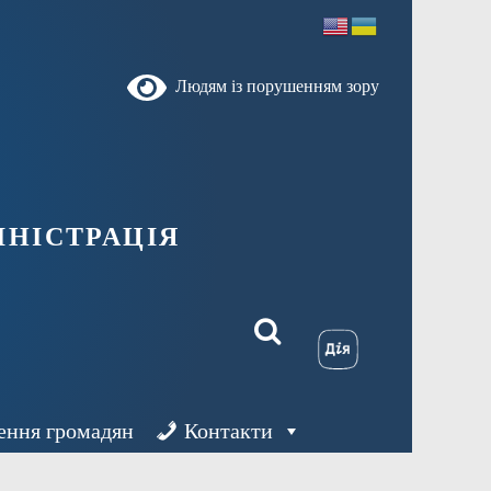
Людям із порушенням зору
ністрація
ення громадян
Контакти