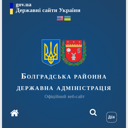
Перейти
gov.ua
Державні сайти України
до
вмісту
Болградська районна
державна адміністрація
Офіційний веб-сайт