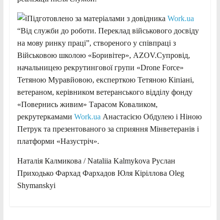
Підготовлено за матеріалами з довідника
Work.ua
“Від служби до роботи. Переклад військового досвіду
на мову ринку праці”, створеного у співпраці з
Військовою школою «Боривітер», AZOV.Супровід,
начальницею рекрутингової групи «Drone Force»
Тетяною Муравйовою, експерткою Тетяною Кіпіані,
ветераном, керівником ветеранського відділу фонду
«Повернись живим» Тарасом Коваликом,
рекрутеркамами
Work.ua
Анастасією Обдулею і Ніною
Петрук та презентованого за сприяння Мінветеранів і
платформи «Назустріч».
Наталія Калмикова / Nataliia Kalmykova Руслан
Приходько Фархад Фархадов Юля Кіріллова Oleg
Shymanskyi