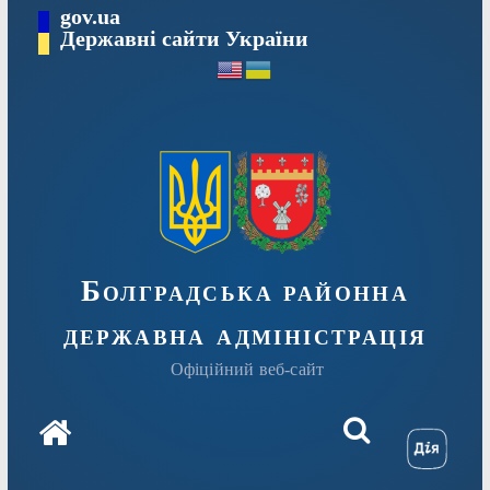
Перейти
gov.ua
Державні сайти України
до
вмісту
Болградська районна
державна адміністрація
Офіційний веб-сайт