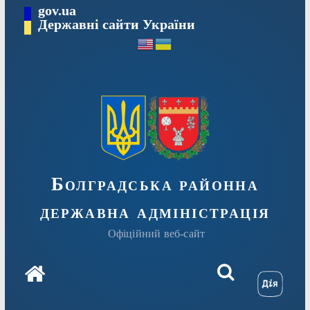
Перейти
gov.ua
Державні сайти України
до
вмісту
Болградська районна
державна адміністрація
Офіційний веб-сайт