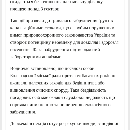
скидаються без очищення на земельну ділянку
площею понад 3 гектари.
Такі дії призвели до тривалого забруднення ґрунтів
каналізаційними стоками, що є грубим порушенням
вимог природоохоронного законодавства України та
створює потенційну небезпеку для довкілля і здоров’я
населення. Факт забруднення підтверджений
лабораторними аналізами.
Водночас встановлено, що посадові особи
Болградської міської ради протягом багатьох років не
вживали належних заходів для будівництва або
відновлення очисних споруд. Така бездіяльність
посадових осіб має ознаки службової недбалості, що
сприяла виникненню та поширенню екологічного
забруднення.
Держекоінспекція готує розрахунки шкоди, заподіяної