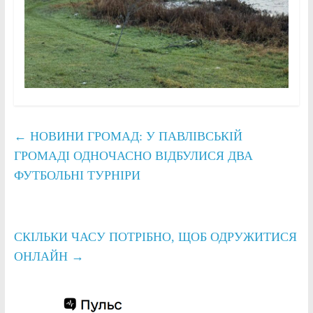
←
НОВИНИ ГРОМАД: У ПАВЛІВСЬКІЙ
ГРОМАДІ ОДНОЧАСНО ВІДБУЛИСЯ ДВА
ФУТБОЛЬНІ ТУРНІРИ
СКІЛЬКИ ЧАСУ ПОТРІБНО, ЩОБ ОДРУЖИТИСЯ
ОНЛАЙН
→