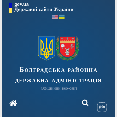
Перейти
gov.ua
Державні сайти України
до
вмісту
Болградська районна
державна адміністрація
Офіційний веб-сайт