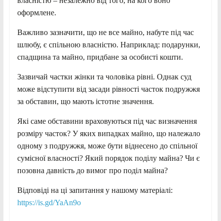
власністю – незалежно від того, на кого воно
оформлене.
Важливо зазначити, що не все майно, набуте під час
шлюбу, є спільною власністю. Наприклад: подарунки,
спадщина та майно, придбане за особисті кошти.
Зазвичай частки жінки та чоловіка рівні. Однак суд
може відступити від засади рівності часток подружжя
за обставин, що мають істотне значення.
Які саме обставини враховуються під час визначення
розміру часток? У яких випадках майно, що належало
одному з подружжя, може бути віднесено до спільної
сумісної власності? Який порядок поділу майна? Чи є
позовна давність до вимог про поділ майна?
Відповіді на ці запитання у нашому матеріалі:
https://is.gd/YaAn9o