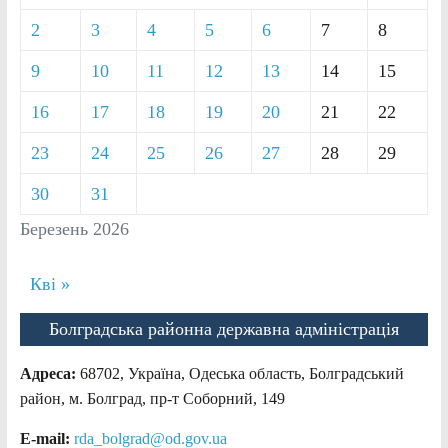
2
3
4
5
6
7
8
9
10
11
12
13
14
15
16
17
18
19
20
21
22
23
24
25
26
27
28
29
30
31
Березень 2026
Кві »
Болградська районна державна адміністрація
Адреса:
68702, Україна, Одеська область, Болградський
район, м. Болград, пр-т Соборний, 149
E-mail:
rda_bolgrad@od.gov.ua