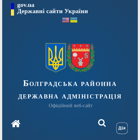
Перейти
gov.ua
Державні сайти України
до
вмісту
Болградська районна
державна адміністрація
Офіційний веб-сайт