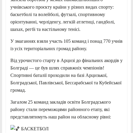
учнівського проєкту країни у різних видах спорту:
баскетболі та волейболі, футзалі, спортивному
орієнтуванні, черліденгу, легкій атлетиці, гандболі,
шахах, регбі та настільному тенісі.
У змаганнях взяли участь 105 команд і понад 770 учнів
із усіх територіальних громад району.
Від урочистого старту в Арцизі до фінальних акордів у
Болграді — це був шлях справжніх чемпіонів!
Спортивні баталії проходили на базі Арцизької,
Болградської, Павлівської, Бессарабської та Кубейської
громад.
Загалом 25 команд закладів освіти Болградського
району стали переможцями районного етапу, які
представлятимуть наш район на обласному рівні:
БАСКЕТБОЛ