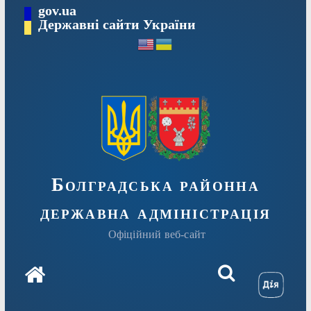
Перейти
gov.ua
Державні сайти України
до
вмісту
Болградська районна
державна адміністрація
Офіційний веб-сайт