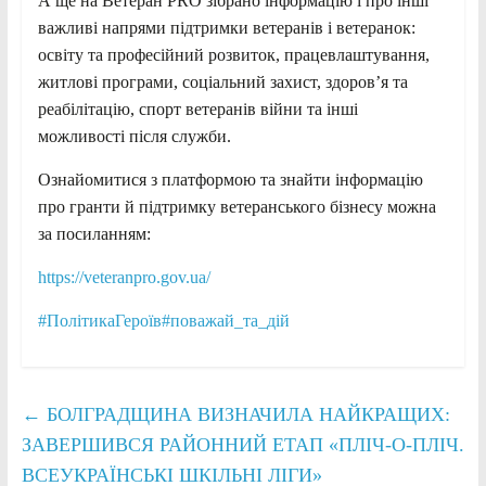
А ще на Ветеран PRO зібрано інформацію і про інші
важливі напрями підтримки ветеранів і ветеранок:
освіту та професійний розвиток, працевлаштування,
житлові програми, соціальний захист, здоров’я та
реабілітацію, спорт ветеранів війни та інші
можливості після служби.
Ознайомитися з платформою та знайти інформацію
про гранти й підтримку ветеранського бізнесу можна
за посиланням:
https://veteranpro.gov.ua/
#ПолітикаГероїв
#поважай_та_дій
←
БОЛГРАДЩИНА ВИЗНАЧИЛА НАЙКРАЩИХ:
ЗАВЕРШИВСЯ РАЙОННИЙ ЕТАП «ПЛІЧ-О-ПЛІЧ.
ВСЕУКРАЇНСЬКІ ШКІЛЬНІ ЛІГИ»