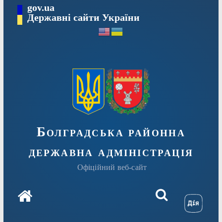
Перейти
gov.ua
Державні сайти України
до
вмісту
Болградська районна
державна адміністрація
Офіційний веб-сайт