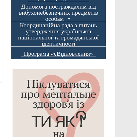
Допомога постраждалим від
вибухонебезпечних предметів
особам
Координаційна рада з питань
утвердження української
національної та громадянської
ідентичності
Програма «єВідновлення»