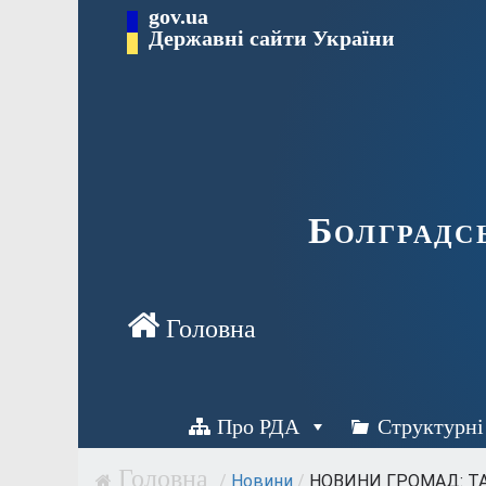
Перейти
gov.ua
Державні сайти України
до
вмісту
Болградс
Про РДА
Структурні
/
Новини
/
НОВИНИ ГРОМАД: Т