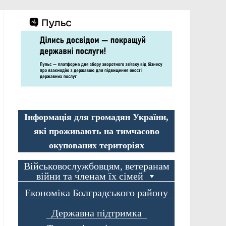
Інформація для громадян України,
які проживають на тимчасово
окупованих територіях
Військовослужбовцям, ветеранам
війни та членам їх сімей
Економіка Болградського району
Державна підтримка