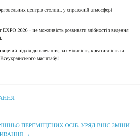
орговельних центрів столиці, у справжній атмосфері
r EXPO 2026 – це можливість розвивати здібності з ведення
ї.
рчий підхід до навчання, за сміливість, креативність та
 Всеукраїнського масштабу!
ВАННЯ
ШНЬО ПЕРЕМІЩЕНИХ ОСІБ. УРЯД ВНІС ЗМІНИ
ЖИВАННЯ
→