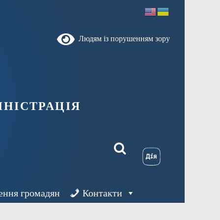
Людям із порушенням зору
ністрація
ення громадян
Контакти