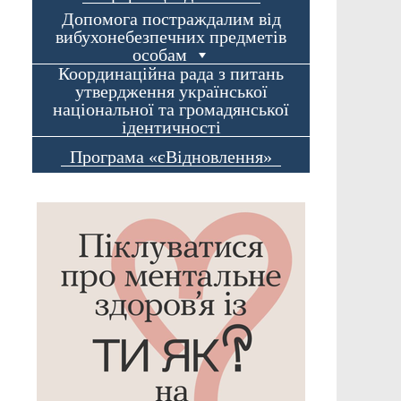
Допомога постраждалим від
вибухонебезпечних предметів
особам
Координаційна рада з питань
утвердження української
національної та громадянської
ідентичності
Програма «єВідновлення»