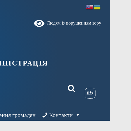
Людям із порушенням зору
ністрація
ення громадян
Контакти