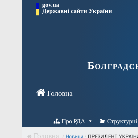
Перейти
gov.ua
Державні сайти України
до
вмісту
Болградс
Про РДА
Структурні
/
Новини
/
ПРЕЗИДЕНТ УКРАЇН