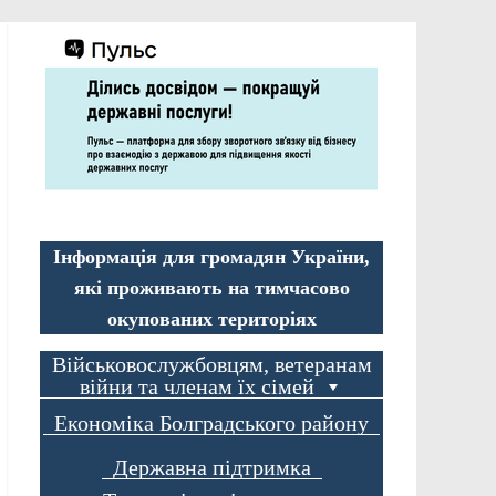
Інформація для громадян України,
які проживають на тимчасово
окупованих територіях
Військовослужбовцям, ветеранам
війни та членам їх сімей
Економіка Болградського району
Державна підтримка