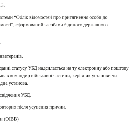
13.
истеми “Облік відомостей про притягнення особи до
димості”, сформований засобами Єдиного державного
?
нветеранів.
данні статусу УБД надсилається на ту електронну або поштову
давав командир військової частини, керівник установи чи
дна установа.
свідчення УБД.
вторно після усунення причин.
ни (ОІВВ)