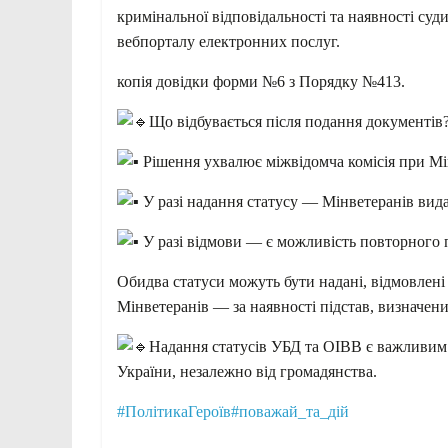
кримінальної відповідальності та наявності су
вебпорталу електронних послуг.
копія довідки форми №6 з Порядку №413.
Що відбувається після подання документів
Рішення ухвалює міжвідомча комісія при Мі
У разі надання статусу — Мінветеранів вида
У разі відмови — є можливість повторного 
Обидва статуси можуть бути надані, відмовлені 
Мінветеранів — за наявності підстав, визначен
Надання статусів УБД та ОІВВ є важливим 
України, незалежно від громадянства.
#ПолітикаГероїв
#поважай_та_дій