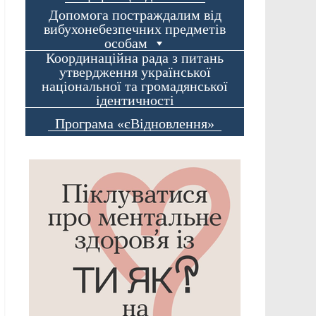
Допомога постраждалим від
вибухонебезпечних предметів
особам
Координаційна рада з питань
утвердження української
національної та громадянської
ідентичності
Програма «єВідновлення»