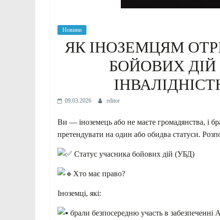
Новини
ЯК ІНОЗЕМЦЯМ ОТ
БОЙОВИХ ДІЙ 
ІНВАЛІДНІСТ
09.03.2026
editor
Ви — іноземець або не маєте громадянства, і б
претендувати на один або обидва статуси. Розпо
Статус учасника бойових дій (УБД)
Хто має право?
Іноземці, які:
брали безпосередню участь в забезпеченні 