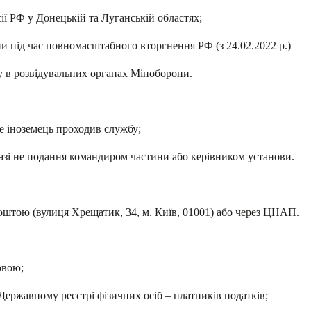
сії РФ у Донецькій та Луганській областях;
и під час повномасштабного вторгнення РФ (з 24.02.2022 р.)
у в розвідувальних органах Міноборони.
е іноземець проходив службу;
азі не подання командиром частини або керівником установи.
поштою (вулиця Хрещатик, 34, м. Київ, 01001) або через ЦНАП.
овою;
Державному реєстрі фізичних осіб – платників податків;