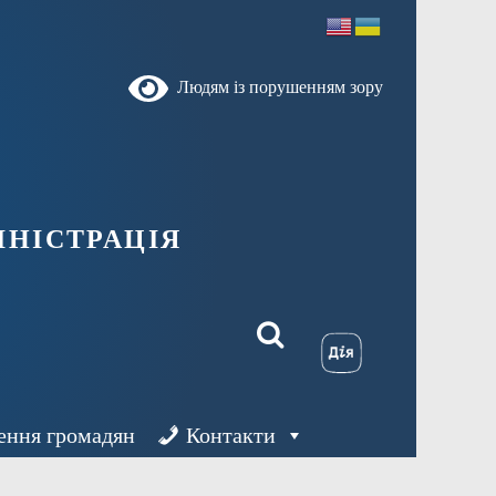
Людям із порушенням зору
ністрація
ення громадян
Контакти