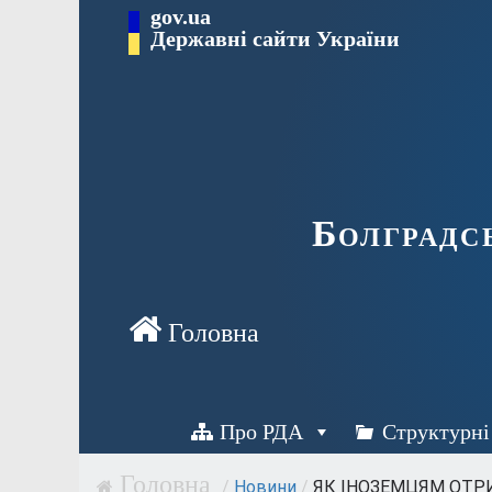
Перейти
gov.ua
Державні сайти України
до
вмісту
Болградс
Про РДА
Структурні
/
Новини
/
ЯК ІНОЗЕМЦЯМ ОТРИ