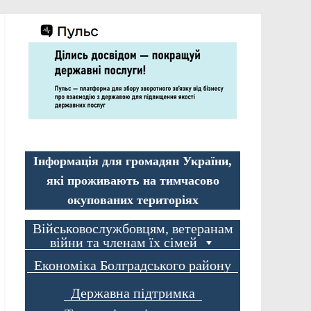
Інформація для громадян України,
які проживають на тимчасово
окупованих територіях
Військовослужбовцям, ветеранам
війни та членам їх сімей
Економіка Болградського району
Державна підтримка