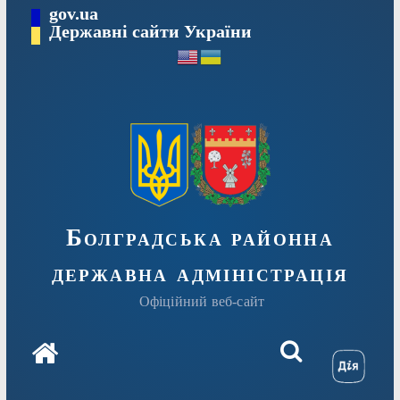
Перейти
gov.ua
Державні сайти України
до
вмісту
Болградська районна
державна адміністрація
Офіційний веб-сайт