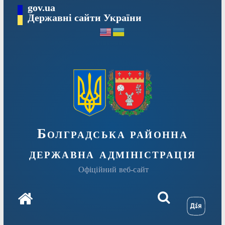
Перейти
gov.ua
Державні сайти України
до
вмісту
Болградська районна
державна адміністрація
Офіційний веб-сайт