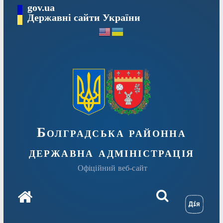
Перейти
gov.ua
Державні сайти України
до
вмісту
Болградська районна
державна адміністрація
Офіційний веб-сайт