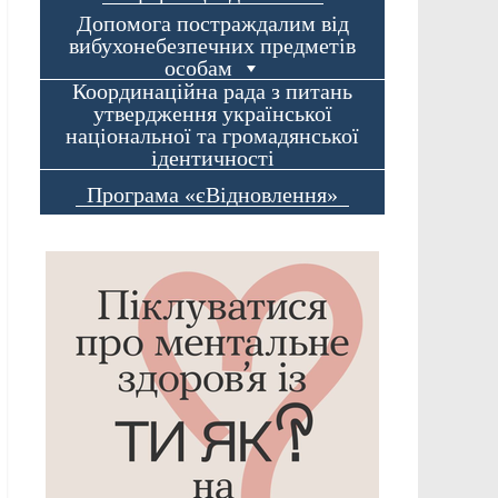
Допомога постраждалим від
вибухонебезпечних предметів
особам
Координаційна рада з питань
утвердження української
національної та громадянської
ідентичності
Програма «єВідновлення»