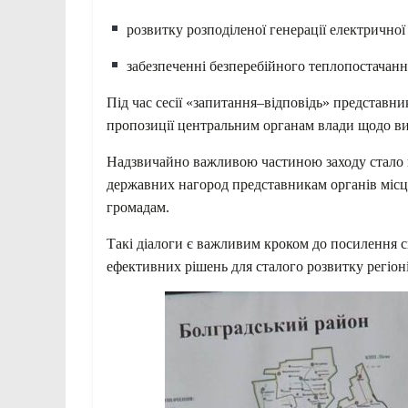
розвитку розподіленої генерації електричної 
забезпеченні безперебійного теплопостачанн
Під час сесії «запитання–відповідь» представни
пропозиції центральним органам влади щодо в
Надзвичайно важливою частиною заходу стало
державних нагород представникам органів місц
громадам.
Такі діалоги є важливим кроком до посилення 
ефективних рішень для сталого розвитку регіоні