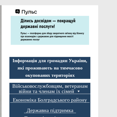
Інформація для громадян України,
які проживають на тимчасово
окупованих територіях
Військовослужбовцям, ветеранам
війни та членам їх сімей
Економіка Болградського району
Державна підтримка