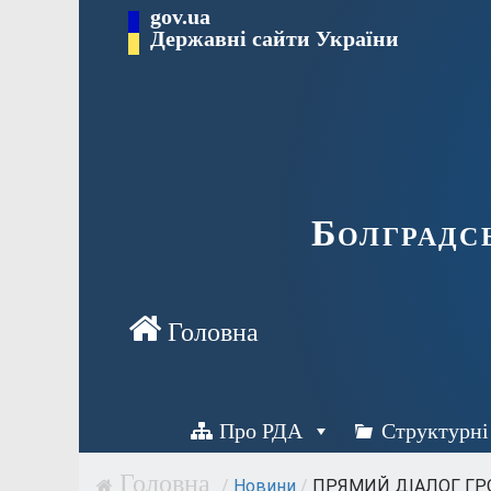
Перейти
gov.ua
Державні сайти України
до
вмісту
Болградс
Про РДА
Структурні
/
Новини
/
ПРЯМИЙ ДІАЛОГ ГРО