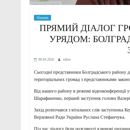
Новини
ПРЯМИЙ ДІАЛОГ Г
УРЯДОМ: БОЛГР
09.04.2026
editor
Сьогодні представники Болградського району д
територіальних громад з представниками законо
Від нашого району в режимі відеоконференції у
Шарафаненко, перший заступник голови Валерій
Захід розпочався з вітальних слів заступника 
Верховної Ради України Руслана Стефанчука.
Під час діалогу були розглянуті ключові питання