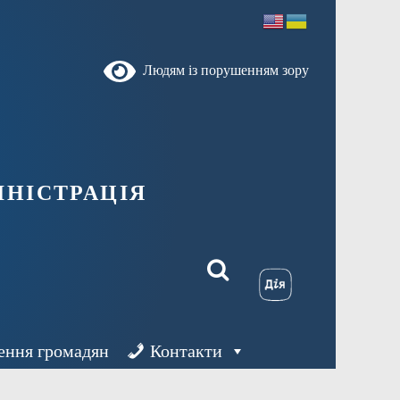
Людям із порушенням зору
ністрація
ення громадян
Контакти