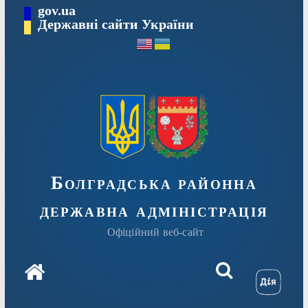
Перейти
gov.ua
Державні сайти України
до
вмісту
Болградська районна
державна адміністрація
Офіційний веб-сайт