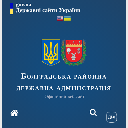
Перейти
gov.ua
Державні сайти України
до
вмісту
Болградська районна
державна адміністрація
Офіційний веб-сайт