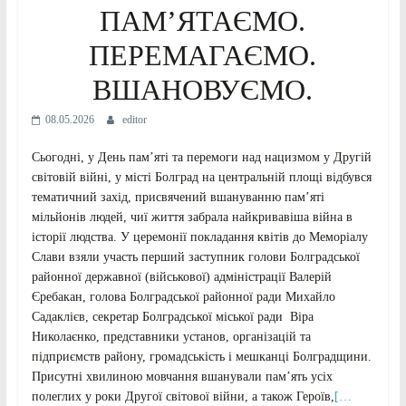
ПАМ’ЯТАЄМО.
ПЕРЕМАГАЄМО.
ВШАНОВУЄМО.
08.05.2026
editor
Сьогодні, у День пам’яті та перемоги над нацизмом у Другій
світовій війні, у місті Болград на центральній площі відбувся
тематичний захід, присвячений вшануванню пам’яті
мільйонів людей, чиї життя забрала найкривавіша війна в
історії людства. У церемонії покладання квітів до Меморіалу
Слави взяли участь перший заступник голови Болградської
районної державної (військової) адміністрації Валерій
Єребакан, голова Болградської районної ради Михайло
Садаклієв, секретар Болградської міської ради Віра
Николаєнко, представники установ, організацій та
підприємств району, громадськість і мешканці Болградщини.
Присутні хвилиною мовчання вшанували пам’ять усіх
полеглих у роки Другої світової війни, а також Героїв,
[…