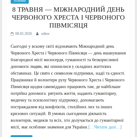
Новини
8 ТРАВНЯ — МІЖНАРОДНИЙ ДЕНЬ
ЧЕРВОНОГО ХРЕСТА І ЧЕРВОНОГО
ПІВМІСЯЦЯ
08.05.2026
editor
Сьогодні у всьому світі відзначають Міжнародний день
Червоного Хреста і Червоного Півмісяця — день вшанування
благородної місії милосердя, гуманності та безкорисливої
допомоги людям, які опинилися у складних життєвих
обставинах. Це свято є символом підтримки, надії та єдності.
Працівники й волонтери руху Червоного Хреста і Червоного
Півмісяця щодня самовіддано працюють там, де найбільше
потрібна допомога: рятують життя, надають гуманітарну,
медичну та психологічну підтримку, допомагають
постраждалим від конфліктів, стихійних лих та інших
кризових ситуацій. В умовах сьогодення діяльність
волонтерів, медиків та всіх, хто долучається до гуманітарної
місії, має особливе значення для України.
[…Читати далі…]