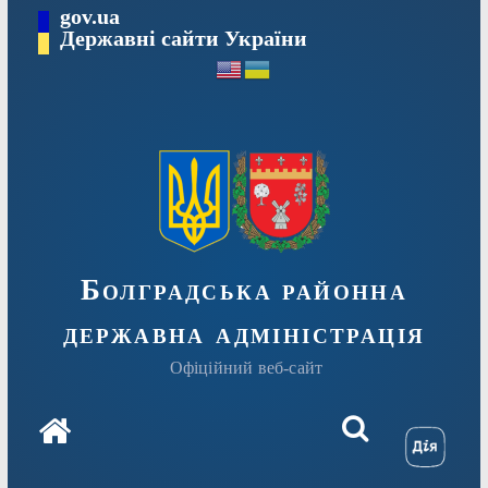
Перейти
gov.ua
Державні сайти України
до
вмісту
Болградська районна
державна адміністрація
Офіційний веб-сайт