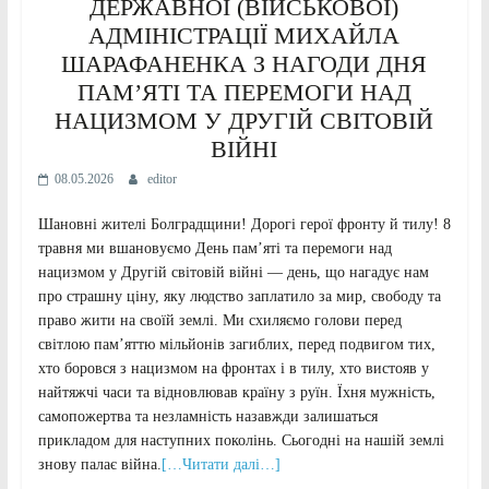
ДЕРЖАВНОЇ (ВІЙСЬКОВОЇ)
АДМІНІСТРАЦІЇ МИХАЙЛА
ШАРАФАНЕНКА З НАГОДИ ДНЯ
ПАМ’ЯТІ ТА ПЕРЕМОГИ НАД
НАЦИЗМОМ У ДРУГІЙ СВІТОВІЙ
ВІЙНІ
08.05.2026
editor
Шановні жителі Болградщини! Дорогі герої фронту й тилу! 8
травня ми вшановуємо День пам’яті та перемоги над
нацизмом у Другій світовій війні — день, що нагадує нам
про страшну ціну, яку людство заплатило за мир, свободу та
право жити на своїй землі. Ми схиляємо голови перед
світлою пам’яттю мільйонів загиблих, перед подвигом тих,
хто боровся з нацизмом на фронтах і в тилу, хто вистояв у
найтяжчі часи та відновлював країну з руїн. Їхня мужність,
самопожертва та незламність назавжди залишаться
прикладом для наступних поколінь. Сьогодні на нашій землі
знову палає війна.
[…Читати далі…]