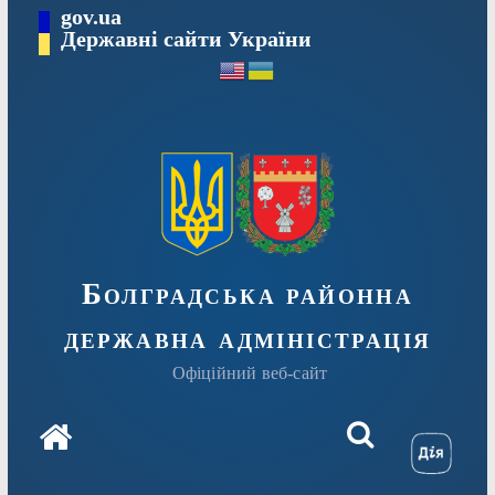
Перейти
gov.ua
Державні сайти України
до
вмісту
Болградська районна
державна адміністрація
Офіційний веб-сайт