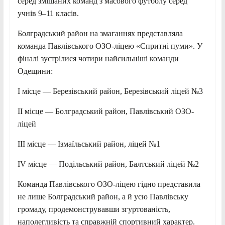
серед змішаних команд з масового футболу серед
учнів 9–11 класів.
Болградський район на змаганнях представляла
команда Павлівського ОЗО-ліцею «Спритні пуми». У
фіналі зустрілися чотири найсильніші команди
Одещини:
І місце — Березівський район, Березівський ліцей №3
ІІ місце — Болградський район, Павлівський ОЗО-
ліцей
ІІІ місце — Ізмаїльський район, ліцей №1
IV місце — Подільський район, Балтський ліцей №2
Команда Павлівського ОЗО-ліцею гідно представила
не лише Болградський район, а й усю Павлівську
громаду, продемонструвавши згуртованість,
наполегливість та справжній спортивний характер.