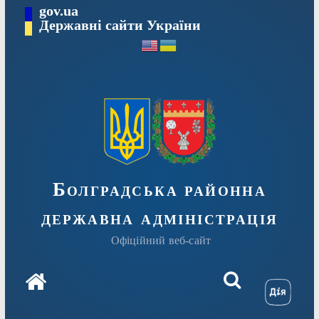
Перейти
gov.ua
Державні сайти України
до
вмісту
Болградська районна
державна адміністрація
Офіційний веб-сайт