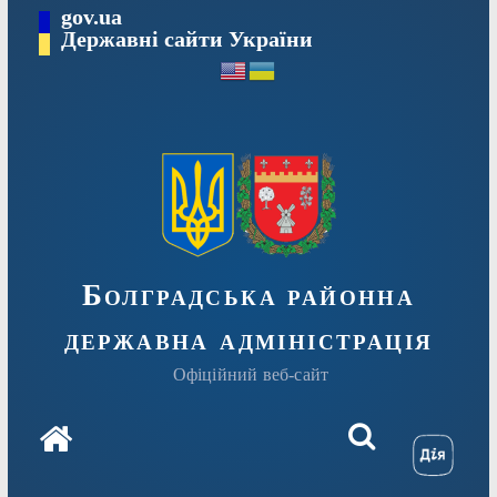
Перейти
gov.ua
Державні сайти України
до
вмісту
Болградська районна
державна адміністрація
Офіційний веб-сайт