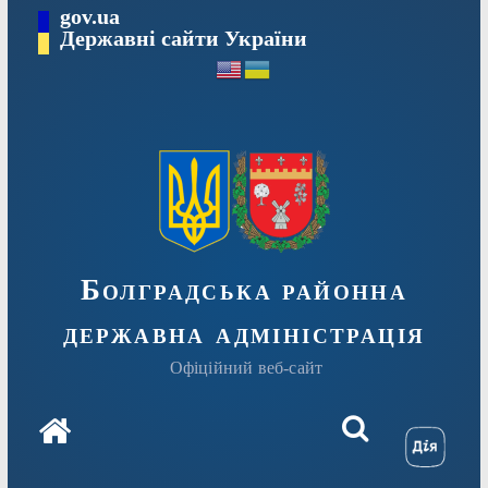
Перейти
gov.ua
Державні сайти України
до
вмісту
Болградська районна
державна адміністрація
Офіційний веб-сайт