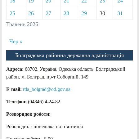
18
19
20
21
22
23
24
25
26
27
28
29
30
31
Травень 2026
Чер »
Болградська районна державна адміністрація
Адреса:
68702, Україна, Одеська область, Болградський
район, м. Болград, пр-т Соборний, 149
E-mail:
rda_bolgrad@od.gov.ua
Телефон:
(04846) 4-24-82
Розпорядок роботи:
Робочі дні: з понеділка по п’ятницю
Початок роботи: 8.00