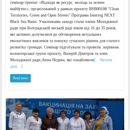
семінар-тренінг «Відходи як ресурс: молодь за зелене
майбутнє», організований у рамках проєкту BSB00108 “Clean
Territories, Green and Open Streets” Програми Interreg NEXT
Black Sea Basin. Учасниками заходу стали члени Молодіжної
ради при Болградській міській раді віком від 16 до 35 років,
які активно долучилися до обговорення актуальних
екологічних викликів та пошуку сучасних рішень для сталого
розвитку громади. Семінар підготували та провели :керівник
волонтерської групи проєкту, Валерій Дімітров та член
Молодіжної ради,Анна Недева, які ознайомили
[…Читати
далі…]
Read more