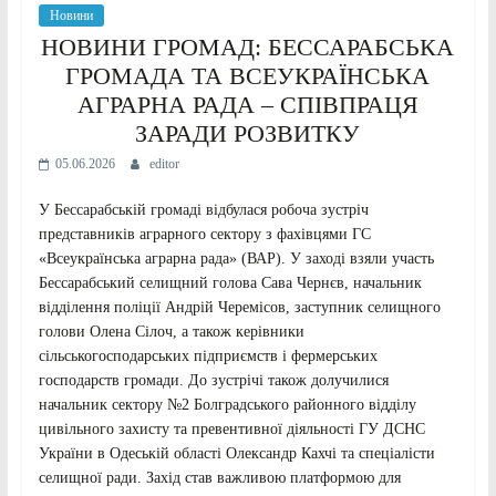
Новини
НОВИНИ ГРОМАД: БЕССАРАБСЬКА
ГРОМАДА ТА ВСЕУКРАЇНСЬКА
АГРАРНА РАДА – СПІВПРАЦЯ
ЗАРАДИ РОЗВИТКУ
05.06.2026
editor
У Бессарабській громаді відбулася робоча зустріч
представників аграрного сектору з фахівцями ГС
«Всеукраїнська аграрна рада» (ВАР). У заході взяли участь
Бессарабський селищний голова Сава Чернєв, начальник
відділення поліції Андрій Черемісов, заступник селищного
голови Олена Сілоч, а також керівники
сільськогосподарських підприємств і фермерських
господарств громади. До зустрічі також долучилися
начальник сектору №2 Болградського районного відділу
цивільного захисту та превентивної діяльності ГУ ДСНС
України в Одеській області Олександр Кахчі та спеціалісти
селищної ради. Захід став важливою платформою для