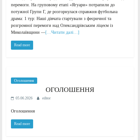
перемоги. На груповому етапі «Ягуари» потрапили до
потужної Групи Г, де розгорнулася справжня футбольна
драма: 1 тур: Наші дівчата стартували з феєричної та
розгромної перемоги над Олександрівським ліцеєм із
Миколаївщини —
[…Читати далі…]
Read more
Оголошення
ОГОЛОШЕННЯ
05.06.2026
editor
Оголошення
Read more