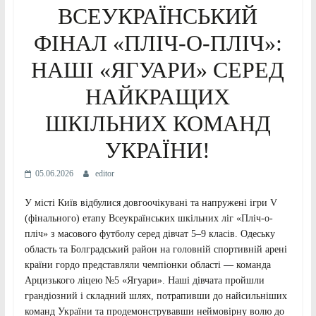
ВСЕУКРАЇНСЬКИЙ
ФІНАЛ «ПЛІЧ-О-ПЛІЧ»:
НАШІ «ЯГУАРИ» СЕРЕД
НАЙКРАЩИХ
ШКІЛЬНИХ КОМАНД
УКРАЇНИ!
05.06.2026
editor
У місті Київ відбулися довгоочікувані та напружені ігри V
(фінального) етапу Всеукраїнських шкільних ліг «Пліч-о-
пліч» з масового футболу серед дівчат 5–9 класів. Одеську
область та Болградський район на головній спортивній арені
країни гордо представляли чемпіонки області — команда
Арцизького ліцею №5 «Ягуари». Наші дівчата пройшли
грандіозний і складний шлях, потрапивши до найсильніших
команд України та продемонструвавши неймовірну волю до