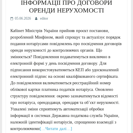
ІНФОРМАЦІЇ ПРО ДОГОВОРИ
ОРЕНДИ НЕРУХОМОСТІ
05.06.2026
editor
Кабінет Міністрів України прийняв проєкт постанови,
розроблений Мінфіном, який спрощує та актуалізує порядок
подання нотаріусами повідомлень про посвідчення договорів
оренди нерухомості до контролюючих органів. Що
змінюється? Повідомлення подаватимуться виключно в
електронній формі у день посвідчення договору. Для
підписання використовуватиметься КЕП або удосконалений
електронний підпис на основі кваліфікованого сертифіката.
До повідомлення включатиметься реєстраційний номер
облікової картки платника податків нотаріуса. Оновлено
структуру повідомлення: окремо зазначатимуться відомості
про нотаріуса, орендодавця, орендаря та об’єкт нерухомості.
Ухвалені зміни сприятимуть автоматизації обробки
інформації в системах Державна податкова служба України,
належній ідентифікації нотаріусів, спрощенню взаємодії з
контролюючими
[…Читати далі…]