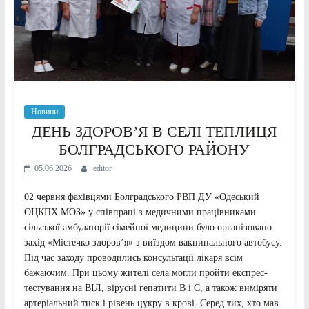
Новини
ДЕНЬ ЗДОРОВ’Я В СЕЛІ ТЕПЛИЦЯ
БОЛГРАДСЬКОГО РАЙОНУ
05.06.2026
editor
02 червня фахівцями Болградського РВП ДУ «Одеський
ОЦКПХ МОЗ» у співпраці з медичними працівниками
сільської амбулаторії сімейної медицини було організовано
захід «Містечко здоров’я» з виїздом вакцинального автобусу.
Під час заходу проводились консультації лікаря всім
бажаючим. При цьому жителі села могли пройти експрес-
тестування на ВІЛ, вірусні гепатити В і С, а також виміряти
артеріальний тиск і рівень цукру в крові. Серед тих, хто мав