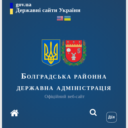
Перейти
gov.ua
Державні сайти України
до
вмісту
Болградська районна
державна адміністрація
Офіційний веб-сайт