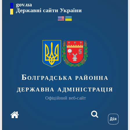
Перейти
gov.ua
Державні сайти України
до
вмісту
Болградська районна
державна адміністрація
Офіційний веб-сайт